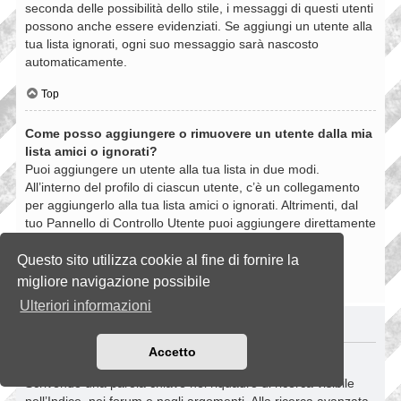
seconda delle possibilità dello stile, i messaggi di questi utenti
possono anche essere evidenziati. Se aggiungi un utente alla
tua lista ignorati, ogni suo messaggio sarà nascosto
automaticamente.
Top
Come posso aggiungere o rimuovere un utente dalla mia
lista amici o ignorati?
Puoi aggiungere un utente alla tua lista in due modi.
All’interno del profilo di ciascun utente, c’è un collegamento
per aggiungerlo alla tua lista amici o ignorati. Altrimenti, dal
tuo Pannello di Controllo Utente puoi aggiungere direttamente
un utente inserendo il suo nome utente. Puoi anche
rimuovere un utente dalla lista dalla stessa pagina.
Questo sito utilizza cookie al fine di fornire la
migliore navigazione possibile
Top
Ulteriori informazioni
RICERCHE NELLA BOARD
Accetto
Come si fanno le ricerche nella Board?
Scrivendo una parola chiave nel riquadro di ricerca visibile
nell’Indice, nei forum e negli argomenti. Alla ricerca avanzata