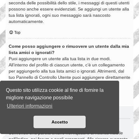
seconda delle possibilità dello stile, i messaggi di questi utenti
possono anche essere evidenziati. Se aggiungi un utente alla
tua lista ignorati, ogni suo messaggio sarà nascosto
automaticamente.
Top
Come posso aggiungere o rimuovere un utente dalla mia
lista amici o ignorati?
Puoi aggiungere un utente alla tua lista in due modi.
All’interno del profilo di ciascun utente, c’è un collegamento
per aggiungerlo alla tua lista amici o ignorati. Altrimenti, dal
tuo Pannello di Controllo Utente puoi aggiungere direttamente
un utente inserendo il suo nome utente. Puoi anche
rimuovere un utente dalla lista dalla stessa pagina.
Questo sito utilizza cookie al fine di fornire la
migliore navigazione possibile
Top
Ulteriori informazioni
RICERCHE NELLA BOARD
Accetto
Come si fanno le ricerche nella Board?
Scrivendo una parola chiave nel riquadro di ricerca visibile
nell’Indice, nei forum e negli argomenti. Alla ricerca avanzata