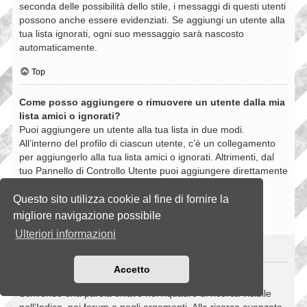
seconda delle possibilità dello stile, i messaggi di questi utenti
possono anche essere evidenziati. Se aggiungi un utente alla
tua lista ignorati, ogni suo messaggio sarà nascosto
automaticamente.
Top
Come posso aggiungere o rimuovere un utente dalla mia
lista amici o ignorati?
Puoi aggiungere un utente alla tua lista in due modi.
All’interno del profilo di ciascun utente, c’è un collegamento
per aggiungerlo alla tua lista amici o ignorati. Altrimenti, dal
tuo Pannello di Controllo Utente puoi aggiungere direttamente
un utente inserendo il suo nome utente. Puoi anche
rimuovere un utente dalla lista dalla stessa pagina.
Questo sito utilizza cookie al fine di fornire la
migliore navigazione possibile
Top
Ulteriori informazioni
RICERCHE NELLA BOARD
Accetto
Come si fanno le ricerche nella Board?
Scrivendo una parola chiave nel riquadro di ricerca visibile
nell’Indice, nei forum e negli argomenti. Alla ricerca avanzata