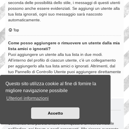
seconda delle possibilità dello stile, i messaggi di questi utenti
possono anche essere evidenziati. Se aggiungi un utente alla
tua lista ignorati, ogni suo messaggio sarà nascosto
automaticamente.
Top
Come posso aggiungere o rimuovere un utente dalla mia
lista amici o ignorati?
Puoi aggiungere un utente alla tua lista in due modi.
All’interno del profilo di ciascun utente, c’è un collegamento
per aggiungerlo alla tua lista amici o ignorati. Altrimenti, dal
tuo Pannello di Controllo Utente puoi aggiungere direttamente
un utente inserendo il suo nome utente. Puoi anche
rimuovere un utente dalla lista dalla stessa pagina.
Questo sito utilizza cookie al fine di fornire la
migliore navigazione possibile
Top
Ulteriori informazioni
RICERCHE NELLA BOARD
Accetto
Come si fanno le ricerche nella Board?
Scrivendo una parola chiave nel riquadro di ricerca visibile
nell’Indice, nei forum e negli argomenti. Alla ricerca avanzata