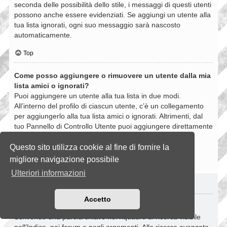
seconda delle possibilità dello stile, i messaggi di questi utenti
possono anche essere evidenziati. Se aggiungi un utente alla
tua lista ignorati, ogni suo messaggio sarà nascosto
automaticamente.
Top
Come posso aggiungere o rimuovere un utente dalla mia
lista amici o ignorati?
Puoi aggiungere un utente alla tua lista in due modi.
All’interno del profilo di ciascun utente, c’è un collegamento
per aggiungerlo alla tua lista amici o ignorati. Altrimenti, dal
tuo Pannello di Controllo Utente puoi aggiungere direttamente
un utente inserendo il suo nome utente. Puoi anche
rimuovere un utente dalla lista dalla stessa pagina.
Questo sito utilizza cookie al fine di fornire la
migliore navigazione possibile
Top
Ulteriori informazioni
RICERCHE NELLA BOARD
Accetto
Come si fanno le ricerche nella Board?
Scrivendo una parola chiave nel riquadro di ricerca visibile
nell’Indice, nei forum e negli argomenti. Alla ricerca avanzata