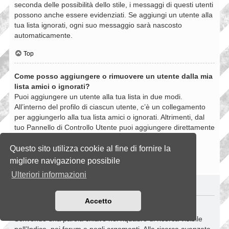
seconda delle possibilità dello stile, i messaggi di questi utenti
possono anche essere evidenziati. Se aggiungi un utente alla
tua lista ignorati, ogni suo messaggio sarà nascosto
automaticamente.
Top
Come posso aggiungere o rimuovere un utente dalla mia
lista amici o ignorati?
Puoi aggiungere un utente alla tua lista in due modi.
All’interno del profilo di ciascun utente, c’è un collegamento
per aggiungerlo alla tua lista amici o ignorati. Altrimenti, dal
tuo Pannello di Controllo Utente puoi aggiungere direttamente
un utente inserendo il suo nome utente. Puoi anche
rimuovere un utente dalla lista dalla stessa pagina.
Questo sito utilizza cookie al fine di fornire la
migliore navigazione possibile
Top
Ulteriori informazioni
RICERCHE NELLA BOARD
Accetto
Come si fanno le ricerche nella Board?
Scrivendo una parola chiave nel riquadro di ricerca visibile
nell’Indice, nei forum e negli argomenti. Alla ricerca avanzata