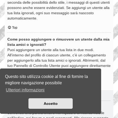
seconda delle possibilità dello stile, i messaggi di questi utenti
possono anche essere evidenziati. Se aggiungi un utente alla
tua lista ignorati, ogni suo messaggio sarà nascosto
automaticamente.
Top
Come posso aggiungere o rimuovere un utente dalla mia
lista amici o ignorati?
Puoi aggiungere un utente alla tua lista in due modi.
All’interno del profilo di ciascun utente, c’è un collegamento
per aggiungerlo alla tua lista amici o ignorati. Altrimenti, dal
tuo Pannello di Controllo Utente puoi aggiungere direttamente
un utente inserendo il suo nome utente. Puoi anche
rimuovere un utente dalla lista dalla stessa pagina.
Questo sito utilizza cookie al fine di fornire la
migliore navigazione possibile
Top
Ulteriori informazioni
RICERCHE NELLA BOARD
Accetto
Come si fanno le ricerche nella Board?
Scrivendo una parola chiave nel riquadro di ricerca visibile
nell’Indice, nei forum e negli argomenti. Alla ricerca avanzata