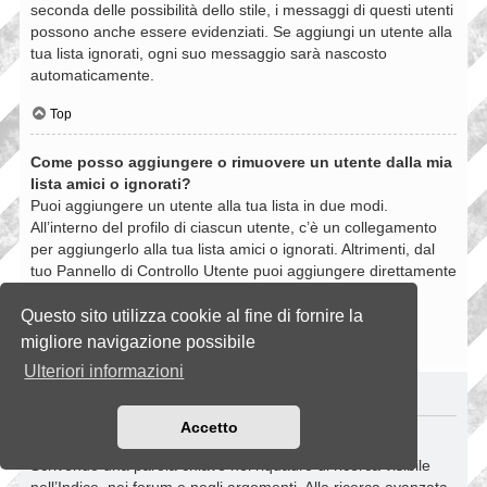
seconda delle possibilità dello stile, i messaggi di questi utenti
possono anche essere evidenziati. Se aggiungi un utente alla
tua lista ignorati, ogni suo messaggio sarà nascosto
automaticamente.
Top
Come posso aggiungere o rimuovere un utente dalla mia
lista amici o ignorati?
Puoi aggiungere un utente alla tua lista in due modi.
All’interno del profilo di ciascun utente, c’è un collegamento
per aggiungerlo alla tua lista amici o ignorati. Altrimenti, dal
tuo Pannello di Controllo Utente puoi aggiungere direttamente
un utente inserendo il suo nome utente. Puoi anche
rimuovere un utente dalla lista dalla stessa pagina.
Questo sito utilizza cookie al fine di fornire la
migliore navigazione possibile
Top
Ulteriori informazioni
RICERCHE NELLA BOARD
Accetto
Come si fanno le ricerche nella Board?
Scrivendo una parola chiave nel riquadro di ricerca visibile
nell’Indice, nei forum e negli argomenti. Alla ricerca avanzata