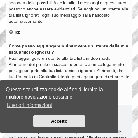
seconda delle possibilità dello stile, i messaggi di questi utenti
possono anche essere evidenziati. Se aggiungi un utente alla
tua lista ignorati, ogni suo messaggio sarà nascosto
automaticamente.
Top
Come posso aggiungere o rimuovere un utente dalla mia
lista amici o ignorati?
Puoi aggiungere un utente alla tua lista in due modi.
All’interno del profilo di ciascun utente, c’è un collegamento
per aggiungerlo alla tua lista amici o ignorati. Altrimenti, dal
tuo Pannello di Controllo Utente puoi aggiungere direttamente
un utente inserendo il suo nome utente. Puoi anche
rimuovere un utente dalla lista dalla stessa pagina.
Questo sito utilizza cookie al fine di fornire la
migliore navigazione possibile
Top
Ulteriori informazioni
RICERCHE NELLA BOARD
Accetto
Come si fanno le ricerche nella Board?
Scrivendo una parola chiave nel riquadro di ricerca visibile
nell’Indice, nei forum e negli argomenti. Alla ricerca avanzata