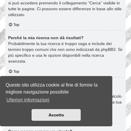
si può accedere premendo il collegamento “Cerca” visibile in
tutte le pagine. Ci possono essere differenze in base allo stile
utilizzato.
Top
Perché la mia ricerca non dà risultati?
Probabilmente la tua ricerca è troppo vaga e include dei
termini troppo comuni che non sono indicizzati da phpBB3. Sii
più specifico e usa le opzioni disponibili nella ricerca
avanzata.
Top
Perché la mia ricerca dà come risultato una pagina
Questo sito utilizza cookie al fine di fornire la
vuota?
migliore navigazione possibile
La tua ricerca ha dato troppi risultati per le capacità di calcolo
Ulteriori informazioni
del server. Usa la ricerca avanzata e sii più specifico nella tua
scelta dei termini da ricercare e dei forum in cui cercare.
Accetto
Top