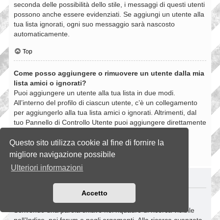
seconda delle possibilità dello stile, i messaggi di questi utenti
possono anche essere evidenziati. Se aggiungi un utente alla
tua lista ignorati, ogni suo messaggio sarà nascosto
automaticamente.
Top
Come posso aggiungere o rimuovere un utente dalla mia
lista amici o ignorati?
Puoi aggiungere un utente alla tua lista in due modi.
All’interno del profilo di ciascun utente, c’è un collegamento
per aggiungerlo alla tua lista amici o ignorati. Altrimenti, dal
tuo Pannello di Controllo Utente puoi aggiungere direttamente
un utente inserendo il suo nome utente. Puoi anche
rimuovere un utente dalla lista dalla stessa pagina.
Questo sito utilizza cookie al fine di fornire la
migliore navigazione possibile
Top
Ulteriori informazioni
RICERCHE NELLA BOARD
Accetto
Come si fanno le ricerche nella Board?
Scrivendo una parola chiave nel riquadro di ricerca visibile
nell’Indice, nei forum e negli argomenti. Alla ricerca avanzata