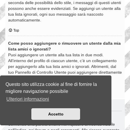
seconda delle possibilità dello stile, i messaggi di questi utenti
possono anche essere evidenziati. Se aggiungi un utente alla
tua lista ignorati, ogni suo messaggio sarà nascosto
automaticamente.
Top
Come posso aggiungere o rimuovere un utente dalla mia
lista amici o ignorati?
Puoi aggiungere un utente alla tua lista in due modi.
All’interno del profilo di ciascun utente, c’è un collegamento
per aggiungerlo alla tua lista amici o ignorati. Altrimenti, dal
tuo Pannello di Controllo Utente puoi aggiungere direttamente
un utente inserendo il suo nome utente. Puoi anche
rimuovere un utente dalla lista dalla stessa pagina.
Questo sito utilizza cookie al fine di fornire la
migliore navigazione possibile
Top
Ulteriori informazioni
RICERCHE NELLA BOARD
Accetto
Come si fanno le ricerche nella Board?
Scrivendo una parola chiave nel riquadro di ricerca visibile
nell’Indice, nei forum e negli argomenti. Alla ricerca avanzata