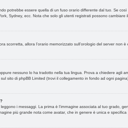
o potrebbe essere quella di un fuso orario differente dal tuo. Se così f
ork, Sydney, ecc. Nota che solo gli utenti registrati possono cambiare i
ncora scorretta, allora l’orario memorizzato sull’orologio del server non 
ppure nessuno lo ha tradotto nella tua lingua. Prova a chiedere agli amm
sul sito di phpBB Limited (trovi il collegamento in fondo ad ogni pagina
e?
ggono i messaggi. La prima è l’immagine associata al tuo grado, gener
n’immagine più grande nota come avatar, che in genere è unica e specifica