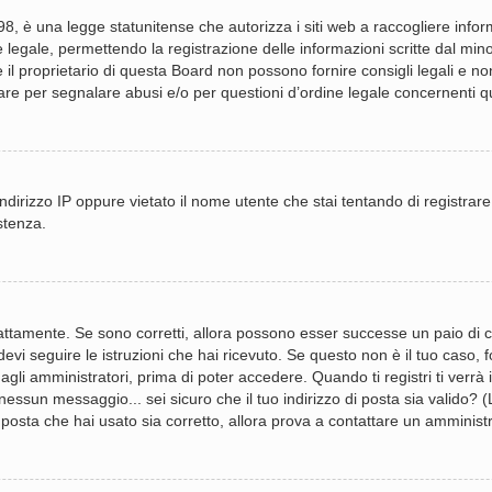
, è una legge statunitense che autorizza i siti web a raccogliere informa
 legale, permettendo la registrazione delle informazioni scritte dal mino
 proprietario di questa Board non possono fornire consigli legali e non 
re per segnalare abusi e/o per questioni d’ordine legale concernenti 
ndirizzo IP oppure vietato il nome utente che stai tentando di registrare
stenza.
attamente. Se sono corretti, allora possono esser successe un paio di co
devi seguire le istruzioni che hai ricevuto. Se questo non è il tuo caso,
gli amministratori, prima di poter accedere. Quando ti registri ti verrà in
essun messaggio... sei sicuro che il tuo indirizzo di posta sia valido? (L
 posta che hai usato sia corretto, allora prova a contattare un amminist