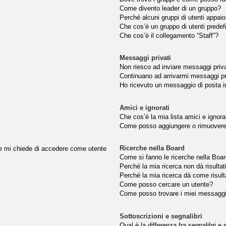
Come divento leader di un gruppo?
Perché alcuni gruppi di utenti appaion
Che cos’è un gruppo di utenti predef
Che cos’è il collegamento “Staff”?
Messaggi privati
Non riesco ad inviare messaggi priva
Continuano ad arrivarmi messaggi pri
Ho ricevuto un messaggio di posta 
Amici e ignorati
Che cos’è la mia lista amici e ignora
Come posso aggiungere o rimuovere u
Ricerche nella Board
nte mi chiede di accedere come utente
Come si fanno le ricerche nella Boa
Perché la mia ricerca non dà risultat
Perché la mia ricerca dà come risul
Come posso cercare un utente?
Come posso trovare i miei messaggi
Sottoscrizioni e segnalibri
Qual è la differenza fra segnalibri e 