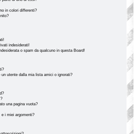
o in colori differenti?
inito?
ti!
vati indesiderati!
indesiderata o spam da qualcuno in questa Board!
ti?
n utente dalla mia lista amici o ignorati?
rd?
i?
tato una pagina vuota?
 e i miei argomenti?
sottoscrizioni?