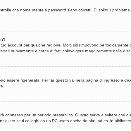
trolla che nome utente e password siano corretti. Di solito il problema 
i?!
il tuo account per qualche ragione. Molti siti rimuovono periodicamente 
istrati nuovamente e cerca di farti coinvolgere maggiormente nelle disc
 essere rigenerata. Per far questo vai nella pagina di ingresso e cli
re.
i terrà connesso per un periodo prestabilito. Questo serve a evitare ch
gliato se ti colleghi da un PC usato anche da altri, ad es. in biblioteca,