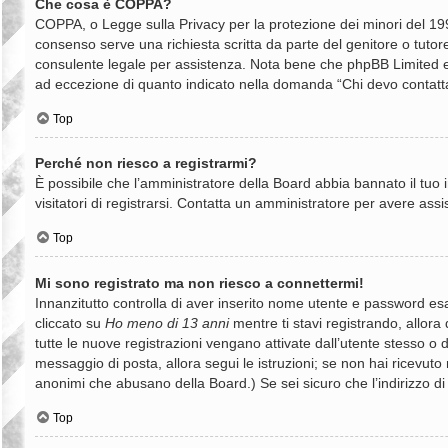
Che cosa è COPPA?
COPPA, o Legge sulla Privacy per la protezione dei minori del 1998
consenso serve una richiesta scritta da parte del genitore o tutore
consulente legale per assistenza. Nota bene che phpBB Limited e il
ad eccezione di quanto indicato nella domanda “Chi devo contatta
Top
Perché non riesco a registrarmi?
È possibile che l’amministratore della Board abbia bannato il tuo i
visitatori di registrarsi. Contatta un amministratore per avere assi
Top
Mi sono registrato ma non riesco a connettermi!
Innanzitutto controlla di aver inserito nome utente e password es
cliccato su
Ho meno di 13 anni
mentre ti stavi registrando, allora 
tutte le nuove registrazioni vengano attivate dall’utente stesso o da
messaggio di posta, allora segui le istruzioni; se non hai ricevuto n
anonimi che abusano della Board.) Se sei sicuro che l’indirizzo di
Top