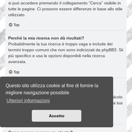
si può accedere premendo il collegamento “Cerca” visibile in
tutte le pagine. Ci possono essere differenze in base allo stile
utilizzato.
Top
Perché la mia ricerca non dà risultati?
Probabilmente la tua ricerca è troppo vaga e include dei
termini troppo comuni che non sono indicizzati da phpBB3. Sii
più specifico e usa le opzioni disponibili nella ricerca
avanzata.
Top
Perché la mia ricerca dà come risultato una pagina
Questo sito utilizza cookie al fine di fornire la
vuota?
migliore navigazione possibile
La tua ricerca ha dato troppi risultati per le capacità di calcolo
Ulteriori informazioni
del server. Usa la ricerca avanzata e sii più specifico nella tua
scelta dei termini da ricercare e dei forum in cui cercare.
Accetto
Top