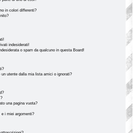
o in colori differenti?
inito?
ti!
vati indesiderati!
indesiderata o spam da qualcuno in questa Board!
ti?
n utente dalla mia lista amici o ignorati?
rd?
i?
tato una pagina vuota?
 e i miei argomenti?
sottoscrizioni?