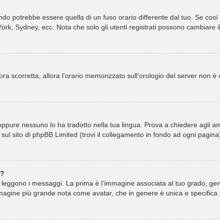
o potrebbe essere quella di un fuso orario differente dal tuo. Se così f
ork, Sydney, ecc. Nota che solo gli utenti registrati possono cambiare i
ncora scorretta, allora l’orario memorizzato sull’orologio del server non 
ppure nessuno lo ha tradotto nella tua lingua. Prova a chiedere agli amm
sul sito di phpBB Limited (trovi il collegamento in fondo ad ogni pagina
e?
ggono i messaggi. La prima è l’immagine associata al tuo grado, gener
n’immagine più grande nota come avatar, che in genere è unica e specifica