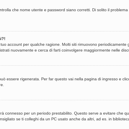
trolla che nome utente e password siano corretti. Di solito il problema 
i?!
il tuo account per qualche ragione. Molti siti rimuovono periodicamente 
istrati nuovamente e cerca di farti coinvolgere maggiormente nelle disc
 essere rigenerata. Per far questo vai nella pagina di ingresso e cli
re.
i terrà connesso per un periodo prestabilito. Questo serve a evitare ch
gliato se ti colleghi da un PC usato anche da altri, ad es. in biblioteca,