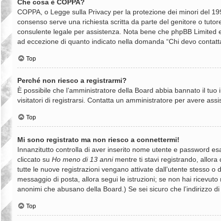
Che cosa è COPPA?
COPPA, o Legge sulla Privacy per la protezione dei minori del 1998
consenso serve una richiesta scritta da parte del genitore o tutore
consulente legale per assistenza. Nota bene che phpBB Limited e il
ad eccezione di quanto indicato nella domanda “Chi devo contatta
Top
Perché non riesco a registrarmi?
È possibile che l’amministratore della Board abbia bannato il tuo i
visitatori di registrarsi. Contatta un amministratore per avere assi
Top
Mi sono registrato ma non riesco a connettermi!
Innanzitutto controlla di aver inserito nome utente e password es
cliccato su
Ho meno di 13 anni
mentre ti stavi registrando, allora 
tutte le nuove registrazioni vengano attivate dall’utente stesso o da
messaggio di posta, allora segui le istruzioni; se non hai ricevuto n
anonimi che abusano della Board.) Se sei sicuro che l’indirizzo di
Top