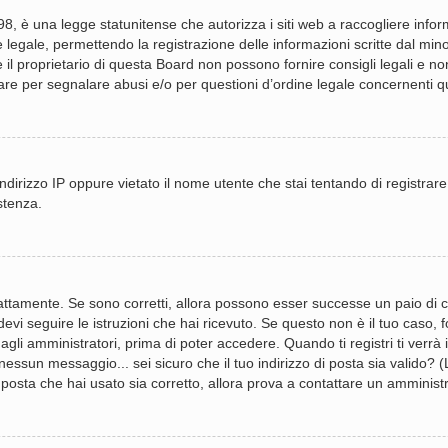
, è una legge statunitense che autorizza i siti web a raccogliere informa
 legale, permettendo la registrazione delle informazioni scritte dal mino
 proprietario di questa Board non possono fornire consigli legali e non 
re per segnalare abusi e/o per questioni d’ordine legale concernenti 
ndirizzo IP oppure vietato il nome utente che stai tentando di registrare
stenza.
attamente. Se sono corretti, allora possono esser successe un paio di co
devi seguire le istruzioni che hai ricevuto. Se questo non è il tuo caso,
gli amministratori, prima di poter accedere. Quando ti registri ti verrà in
essun messaggio... sei sicuro che il tuo indirizzo di posta sia valido? (L
 posta che hai usato sia corretto, allora prova a contattare un amminist