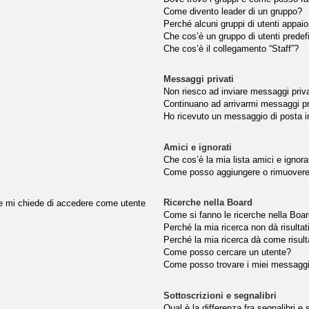
Come divento leader di un gruppo?
Perché alcuni gruppi di utenti appaion
Che cos’è un gruppo di utenti predef
Che cos’è il collegamento “Staff”?
Messaggi privati
Non riesco ad inviare messaggi priva
Continuano ad arrivarmi messaggi pri
Ho ricevuto un messaggio di posta 
Amici e ignorati
Che cos’è la mia lista amici e ignora
Come posso aggiungere o rimuovere u
Ricerche nella Board
nte mi chiede di accedere come utente
Come si fanno le ricerche nella Boa
Perché la mia ricerca non dà risultat
Perché la mia ricerca dà come risul
Come posso cercare un utente?
Come posso trovare i miei messaggi
Sottoscrizioni e segnalibri
Qual è la differenza fra segnalibri e 