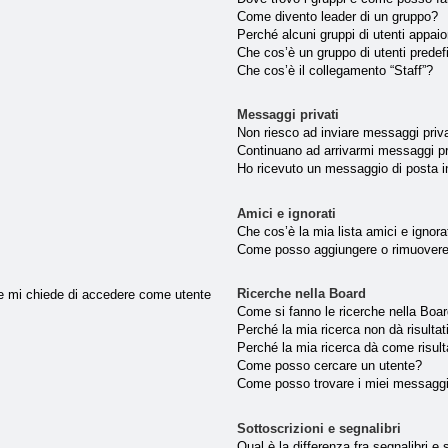
Come divento leader di un gruppo?
Perché alcuni gruppi di utenti appaion
Che cos’è un gruppo di utenti predef
Che cos’è il collegamento “Staff”?
Messaggi privati
Non riesco ad inviare messaggi priva
Continuano ad arrivarmi messaggi pri
Ho ricevuto un messaggio di posta 
Amici e ignorati
Che cos’è la mia lista amici e ignora
Come posso aggiungere o rimuovere u
Ricerche nella Board
nte mi chiede di accedere come utente
Come si fanno le ricerche nella Boa
Perché la mia ricerca non dà risultat
Perché la mia ricerca dà come risul
Come posso cercare un utente?
Come posso trovare i miei messaggi
Sottoscrizioni e segnalibri
Qual è la differenza fra segnalibri e 