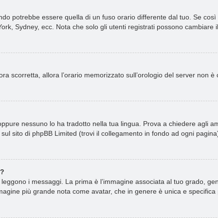
o potrebbe essere quella di un fuso orario differente dal tuo. Se così f
ork, Sydney, ecc. Nota che solo gli utenti registrati possono cambiare i
ncora scorretta, allora l’orario memorizzato sull’orologio del server non 
ppure nessuno lo ha tradotto nella tua lingua. Prova a chiedere agli amm
sul sito di phpBB Limited (trovi il collegamento in fondo ad ogni pagina
e?
ggono i messaggi. La prima è l’immagine associata al tuo grado, gener
n’immagine più grande nota come avatar, che in genere è unica e specifica