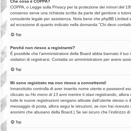
Che cosa è COPPA?
COPPA, o Legge sulla Privacy per la protezione dei minori del 1998
consenso serve una richiesta scritta da parte del genitore o tutore
consulente legale per assistenza. Nota bene che phpBB Limited e il
ad eccezione di quanto indicato nella domanda “Chi devo contatta
Top
Perché non riesco a registrarmi?
È possibile che l’amministratore della Board abbia bannato il tuo i
visitatori di registrarsi. Contatta un amministratore per avere assi
Top
Mi sono registrato ma non riesco a connettermi!
Innanzitutto controlla di aver inserito nome utente e password es
cliccato su
Ho meno di 13 anni
mentre ti stavi registrando, allora 
tutte le nuove registrazioni vengano attivate dall’utente stesso o da
messaggio di posta, allora segui le istruzioni; se non hai ricevuto n
anonimi che abusano della Board.) Se sei sicuro che l’indirizzo di
Top