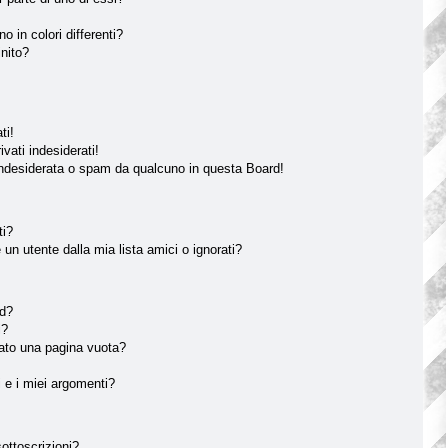
o in colori differenti?
inito?
ti!
vati indesiderati!
indesiderata o spam da qualcuno in questa Board!
ti?
n utente dalla mia lista amici o ignorati?
rd?
i?
tato una pagina vuota?
 e i miei argomenti?
sottoscrizioni?