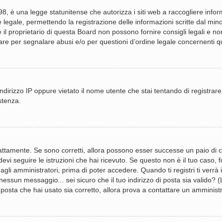
, è una legge statunitense che autorizza i siti web a raccogliere informa
 legale, permettendo la registrazione delle informazioni scritte dal mino
 proprietario di questa Board non possono fornire consigli legali e non 
re per segnalare abusi e/o per questioni d’ordine legale concernenti 
ndirizzo IP oppure vietato il nome utente che stai tentando di registrare
stenza.
attamente. Se sono corretti, allora possono esser successe un paio di co
devi seguire le istruzioni che hai ricevuto. Se questo non è il tuo caso,
gli amministratori, prima di poter accedere. Quando ti registri ti verrà in
essun messaggio... sei sicuro che il tuo indirizzo di posta sia valido? (L
 posta che hai usato sia corretto, allora prova a contattare un amminist