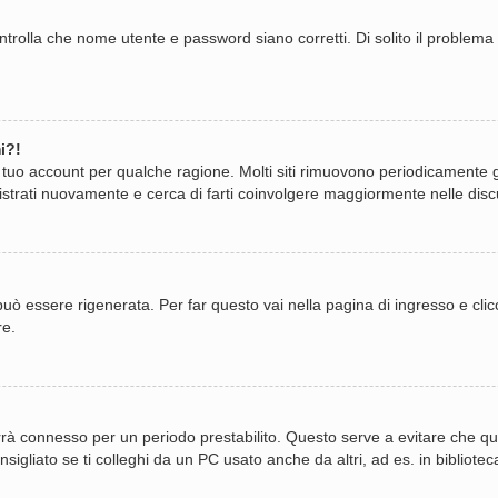
trolla che nome utente e password siano corretti. Di solito il problema 
i?!
il tuo account per qualche ragione. Molti siti rimuovono periodicamente 
istrati nuovamente e cerca di farti coinvolgere maggiormente nelle disc
 essere rigenerata. Per far questo vai nella pagina di ingresso e cli
re.
i terrà connesso per un periodo prestabilito. Questo serve a evitare ch
gliato se ti colleghi da un PC usato anche da altri, ad es. in biblioteca,