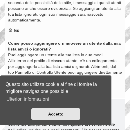
seconda delle possibilità dello stile, i messaggi di questi utenti
possono anche essere evidenziati. Se aggiungi un utente alla
tua lista ignorati, ogni suo messaggio sarà nascosto
automaticamente.
Top
Come posso aggiungere o rimuovere un utente dalla mia
lista amici o ignorati?
Puoi aggiungere un utente alla tua lista in due modi.
All’interno del profilo di ciascun utente, c’è un collegamento
per aggiungerlo alla tua lista amici o ignorati. Altrimenti, dal
tuo Pannello di Controllo Utente puoi aggiungere direttamente
un utente inserendo il suo nome utente. Puoi anche
rimuovere un utente dalla lista dalla stessa pagina.
Questo sito utilizza cookie al fine di fornire la
migliore navigazione possibile
Top
Ulteriori informazioni
RICERCHE NELLA BOARD
Accetto
Come si fanno le ricerche nella Board?
Scrivendo una parola chiave nel riquadro di ricerca visibile
nell’Indice, nei forum e negli argomenti. Alla ricerca avanzata