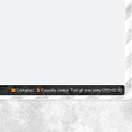
Contattaci
Cancella cookie
Tutti gli orari sono
UTC+02:00