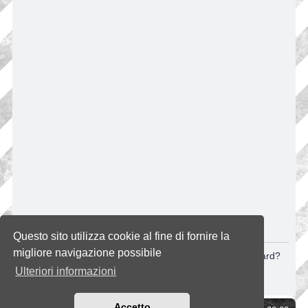
CANCELLA COOKIE
Questo sito utilizza cookie al fine di fornire la
migliore navigazione possibile
Sei sicuro di volere cancellare tutti i cookie di questa Board?
Ulteriori informazioni
Accetto