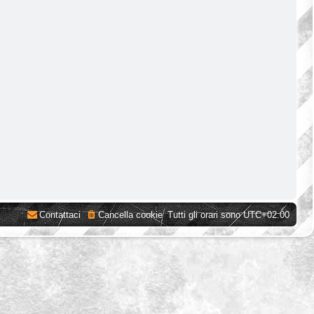
Contattaci
Cancella cookie
Tutti gli orari sono
UTC+02:00