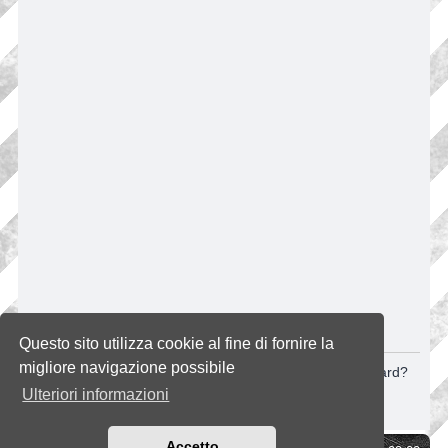
CANCELLA COOKIE
Questo sito utilizza cookie al fine di fornire la
migliore navigazione possibile
Sei sicuro di volere cancellare tutti i cookie di questa Board?
Ulteriori informazioni
Accetto