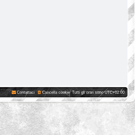
Contattaci
Cancella cookie
Tutti gli orari sono
UTC+02:00