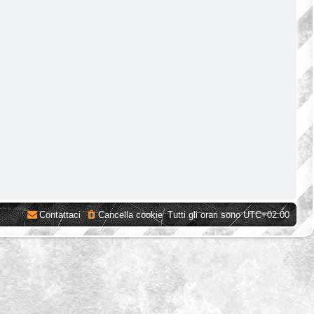
Contattaci
Cancella cookie
Tutti gli orari sono
UTC+02:00