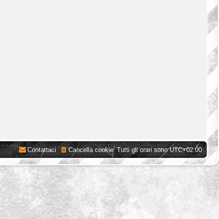
Contattaci
Cancella cookie
Tutti gli orari sono
UTC+02:00