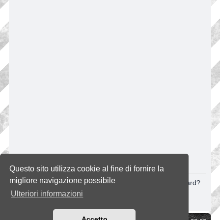
CANCELLA COOKIE
Questo sito utilizza cookie al fine di fornire la
migliore navigazione possibile
Sei sicuro di volere cancellare tutti i cookie di questa Board?
Ulteriori informazioni
Accetto