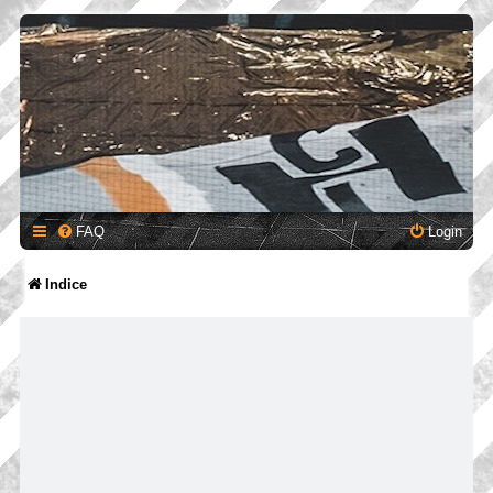
FAQ
Login
Indice