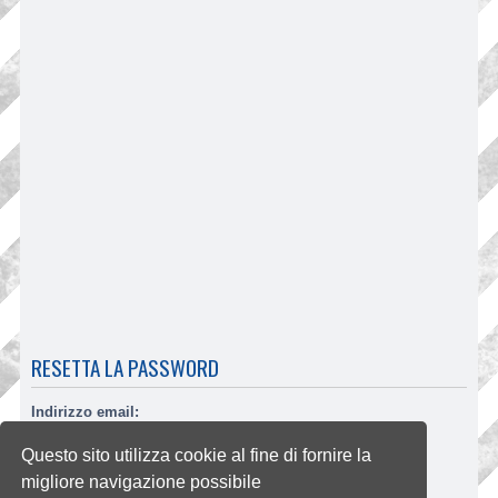
RESETTA LA PASSWORD
Indirizzo email:
Deve essere l’indirizzo email che hai inserito durante la
registrazione.
Questo sito utilizza cookie al fine di fornire la
migliore navigazione possibile