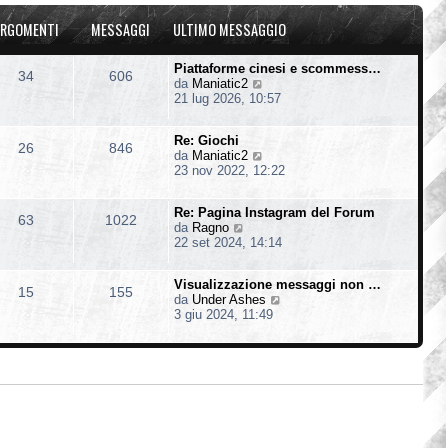
u
o
a
l
m
g
RGOMENTI
MESSAGGI
ULTIMO MESSAGGIO
t
e
g
i
s
i
m
s
o
Piattaforme cinesi e scommess…
34
606
o
a
V
da
Maniatic2
m
g
e
21 lug 2026, 10:57
e
g
d
s
i
i
s
o
Re: Giochi
u
26
846
a
V
da
Maniatic2
l
g
e
23 nov 2022, 12:22
t
g
d
i
i
i
m
o
Re: Pagina Instagram del Forum
u
o
63
1022
V
da
Ragno
l
m
e
22 set 2024, 14:14
t
e
d
i
s
i
m
s
Visualizzazione messaggi non …
u
o
15
155
a
V
da
Under Ashes
l
m
g
e
3 giu 2024, 11:49
t
e
g
d
i
s
i
i
m
s
o
u
o
a
l
m
g
t
e
g
i
s
i
m
s
o
o
a