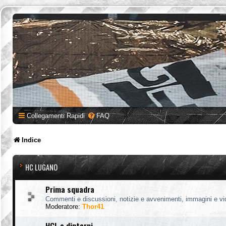
Collegamenti Rapidi
FAQ
Indice
HC LUGANO
Prima squadra
Commenti e discussioni, notizie e avvenimenti, immagini e vi
Moderatore:
Thor41
HCL e dintorni