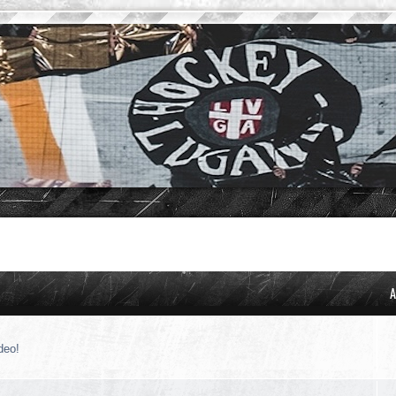
A
deo!