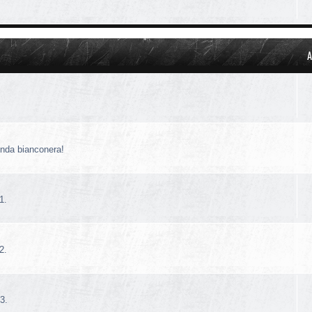
A
!
enda bianconera!
1.
2.
3.