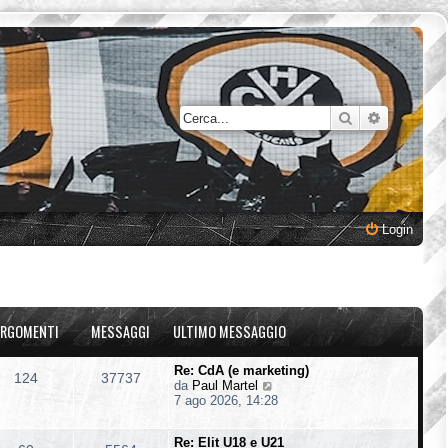
Cerca
Ricerca a
Login
RGOMENTI
MESSAGGI
ULTIMO MESSAGGIO
Re: CdA (e marketing)
124
37737
V
da
Paul Martel
e
7 ago 2026, 14:28
d
i
Re: Elit U18 e U21
u