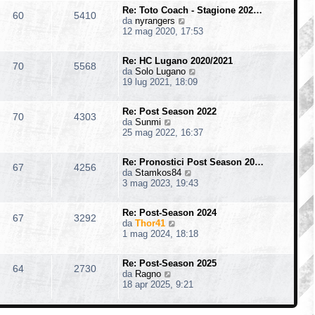
i
m
s
o
Re: Toto Coach - Stagione 202…
u
o
60
5410
a
V
da
nyrangers
l
m
g
e
12 mag 2020, 17:53
t
e
g
d
i
s
i
i
m
s
o
Re: HC Lugano 2020/2021
u
o
70
5568
a
V
da
Solo Lugano
l
m
g
e
19 lug 2021, 18:09
t
e
g
d
i
s
i
i
m
s
o
Re: Post Season 2022
u
o
70
4303
a
V
da
Sunmi
l
m
g
e
25 mag 2022, 16:37
t
e
g
d
i
s
i
i
m
s
o
Re: Pronostici Post Season 20…
u
o
67
4256
a
V
da
Stamkos84
l
m
g
e
3 mag 2023, 19:43
t
e
g
d
i
s
i
i
m
s
o
Re: Post-Season 2024
u
o
67
3292
a
V
da
Thor41
l
m
g
e
1 mag 2024, 18:18
t
e
g
d
i
s
i
i
m
s
o
Re: Post-Season 2025
u
o
64
2730
a
V
da
Ragno
l
m
g
e
18 apr 2025, 9:21
t
e
g
d
i
s
i
i
m
s
o