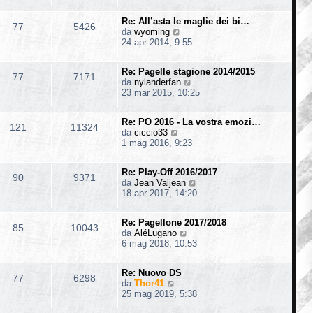
d
i
s
i
i
m
s
o
Re: All’asta le maglie dei bi…
u
o
77
5426
a
V
da
wyoming
l
m
g
e
24 apr 2014, 9:55
t
e
g
d
i
s
i
i
m
s
o
Re: Pagelle stagione 2014/2015
u
o
77
7171
a
V
da
nylanderfan
l
m
g
e
23 mar 2015, 10:25
t
e
g
d
i
s
i
i
m
s
o
Re: PO 2016 - La vostra emozi…
u
o
121
11324
a
V
da
ciccio33
l
m
g
e
1 mag 2016, 9:23
t
e
g
d
i
s
i
i
m
s
o
Re: Play-Off 2016/2017
u
o
90
9371
a
V
da
Jean Valjean
l
m
g
e
18 apr 2017, 14:20
t
e
g
d
i
s
i
i
m
s
o
Re: Pagellone 2017/2018
u
o
85
10043
a
V
da
AléLugano
l
m
g
e
6 mag 2018, 10:53
t
e
g
d
i
s
i
i
m
s
o
Re: Nuovo DS
u
o
77
6298
a
V
da
Thor41
l
m
g
e
25 mag 2019, 5:38
t
e
g
d
i
s
i