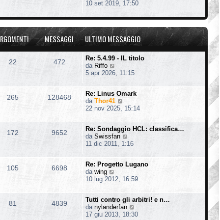
e
10 set 2019, 17:50
t
e
g
d
i
s
i
i
m
s
o
u
o
a
l
m
g
RGOMENTI
MESSAGGI
ULTIMO MESSAGGIO
t
e
g
i
s
i
m
s
o
Re: 5.4.99 - IL titolo
22
472
o
a
V
da
Riffo
m
g
e
5 apr 2026, 11:15
e
g
d
s
i
i
s
o
Re: Linus Omark
u
265
128468
a
V
da
Thor41
l
g
e
22 nov 2025, 15:14
t
g
d
i
i
i
m
o
Re: Sondaggio HCL: classifica…
u
o
172
9652
V
da
Swissfan
l
m
e
11 dic 2011, 1:16
t
e
d
i
s
i
m
s
Re: Progetto Lugano
u
o
105
6698
a
V
da
wing
l
m
g
e
10 lug 2012, 16:59
t
e
g
d
i
s
i
i
m
s
o
Tutti contro gli arbitri! e n…
u
o
81
4839
a
V
da
nylanderfan
l
m
g
e
17 giu 2013, 18:30
t
e
g