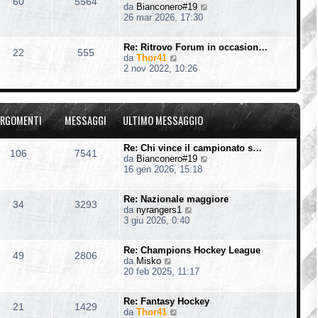
60
5564
V
da
Bianconero#19
l
e
26 mar 2026, 17:30
t
d
i
i
m
Re: Ritrovo Forum in occasion…
u
o
22
555
V
da
Thor41
l
m
e
2 nov 2022, 10:26
t
e
d
i
s
i
m
s
u
o
a
l
m
g
RGOMENTI
MESSAGGI
ULTIMO MESSAGGIO
t
e
g
i
s
i
m
s
o
Re: Chi vince il campionato s…
106
7541
o
a
V
da
Bianconero#19
m
g
e
16 gen 2026, 15:18
e
g
d
s
i
i
s
o
Re: Nazionale maggiore
u
34
3293
a
V
da
nyrangers1
l
g
e
3 giu 2026, 0:40
t
g
d
i
i
i
m
o
Re: Champions Hockey League
u
o
49
2806
V
da
Misko
l
m
e
20 feb 2025, 11:17
t
e
d
i
s
i
m
s
Re: Fantasy Hockey
u
o
21
1429
a
V
da
Thor41
l
m
g