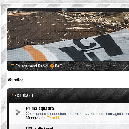
Collegamenti Rapidi
FAQ
Indice
HC LUGANO
Prima squadra
Commenti e discussioni, notizie e avvenimenti, immagini e vi
Moderatore:
Thor41
HCL e dintorni