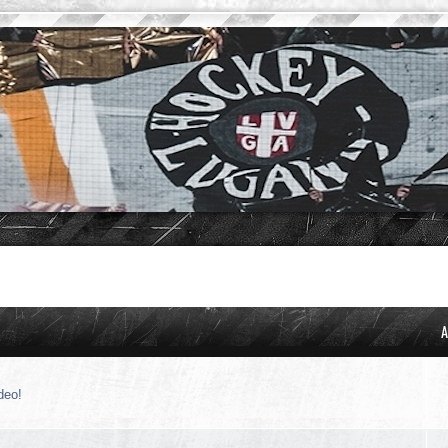
A
deo!