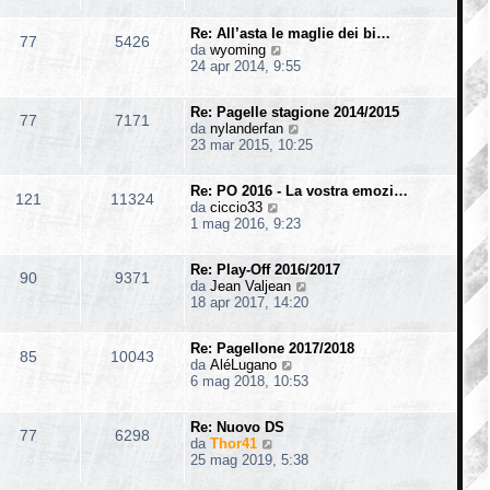
d
i
s
i
i
m
s
o
Re: All’asta le maglie dei bi…
u
o
77
5426
a
V
da
wyoming
l
m
g
e
24 apr 2014, 9:55
t
e
g
d
i
s
i
i
m
s
o
Re: Pagelle stagione 2014/2015
u
o
77
7171
a
V
da
nylanderfan
l
m
g
e
23 mar 2015, 10:25
t
e
g
d
i
s
i
i
m
s
o
Re: PO 2016 - La vostra emozi…
u
o
121
11324
a
V
da
ciccio33
l
m
g
e
1 mag 2016, 9:23
t
e
g
d
i
s
i
i
m
s
o
Re: Play-Off 2016/2017
u
o
90
9371
a
V
da
Jean Valjean
l
m
g
e
18 apr 2017, 14:20
t
e
g
d
i
s
i
i
m
s
o
Re: Pagellone 2017/2018
u
o
85
10043
a
V
da
AléLugano
l
m
g
e
6 mag 2018, 10:53
t
e
g
d
i
s
i
i
m
s
o
Re: Nuovo DS
u
o
77
6298
a
V
da
Thor41
l
m
g
e
25 mag 2019, 5:38
t
e
g
d
i
s
i