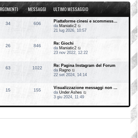
u
o
a
l
m
g
RGOMENTI
MESSAGGI
ULTIMO MESSAGGIO
t
e
g
i
s
i
m
s
o
Piattaforme cinesi e scommess…
34
606
o
a
V
da
Maniatic2
m
g
e
21 lug 2026, 10:57
e
g
d
s
i
i
s
o
Re: Giochi
u
26
846
a
V
da
Maniatic2
l
g
e
23 nov 2022, 12:22
t
g
d
i
i
i
m
o
Re: Pagina Instagram del Forum
u
o
63
1022
V
da
Ragno
l
m
e
22 set 2024, 14:14
t
e
d
i
s
i
m
s
Visualizzazione messaggi non …
u
o
15
155
a
V
da
Under Ashes
l
m
g
e
3 giu 2024, 11:49
t
e
g
d
i
s
i
i
m
s
o
u
o
a
l
m
g
t
e
g
i
s
i
m
s
o
o
a