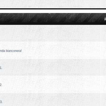
A
!
enda bianconera!
1.
2.
3.