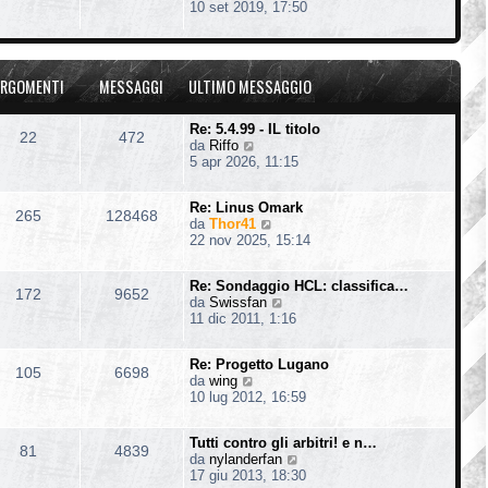
e
10 set 2019, 17:50
t
e
g
d
i
s
i
i
m
s
o
u
o
a
l
m
g
RGOMENTI
MESSAGGI
ULTIMO MESSAGGIO
t
e
g
i
s
i
m
s
o
Re: 5.4.99 - IL titolo
22
472
o
a
V
da
Riffo
m
g
e
5 apr 2026, 11:15
e
g
d
s
i
i
s
o
Re: Linus Omark
u
265
128468
a
V
da
Thor41
l
g
e
22 nov 2025, 15:14
t
g
d
i
i
i
m
o
Re: Sondaggio HCL: classifica…
u
o
172
9652
V
da
Swissfan
l
m
e
11 dic 2011, 1:16
t
e
d
i
s
i
m
s
Re: Progetto Lugano
u
o
105
6698
a
V
da
wing
l
m
g
e
10 lug 2012, 16:59
t
e
g
d
i
s
i
i
m
s
o
Tutti contro gli arbitri! e n…
u
o
81
4839
a
V
da
nylanderfan
l
m
g
e
17 giu 2013, 18:30
t
e
g