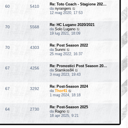
i
m
s
o
Re: Toto Coach - Stagione 202…
u
o
60
5410
a
V
da
nyrangers
l
m
g
e
12 mag 2020, 17:53
t
e
g
d
i
s
i
i
m
s
o
Re: HC Lugano 2020/2021
u
o
70
5568
a
V
da
Solo Lugano
l
m
g
e
19 lug 2021, 18:09
t
e
g
d
i
s
i
i
m
s
o
Re: Post Season 2022
u
o
70
4303
a
V
da
Sunmi
l
m
g
e
25 mag 2022, 16:37
t
e
g
d
i
s
i
i
m
s
o
Re: Pronostici Post Season 20…
u
o
67
4256
a
V
da
Stamkos84
l
m
g
e
3 mag 2023, 19:43
t
e
g
d
i
s
i
i
m
s
o
Re: Post-Season 2024
u
o
67
3292
a
V
da
Thor41
l
m
g
e
1 mag 2024, 18:18
t
e
g
d
i
s
i
i
m
s
o
Re: Post-Season 2025
u
o
64
2730
a
V
da
Ragno
l
m
g
e
18 apr 2025, 9:21
t
e
g
d
i
s
i
i
m
s
o