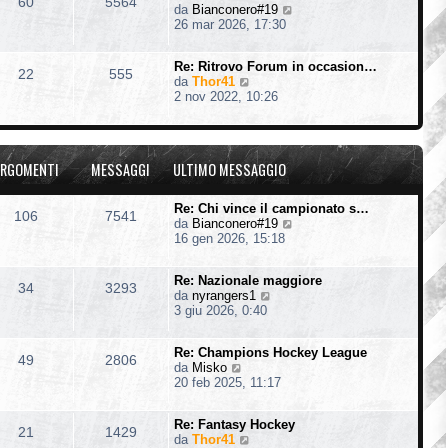
60
5564
V
da
Bianconero#19
l
e
26 mar 2026, 17:30
t
d
i
i
m
Re: Ritrovo Forum in occasion…
u
o
22
555
V
da
Thor41
l
m
e
2 nov 2022, 10:26
t
e
d
i
s
i
m
s
u
o
a
l
m
g
RGOMENTI
MESSAGGI
ULTIMO MESSAGGIO
t
e
g
i
s
i
m
s
o
Re: Chi vince il campionato s…
106
7541
o
a
V
da
Bianconero#19
m
g
e
16 gen 2026, 15:18
e
g
d
s
i
i
s
o
Re: Nazionale maggiore
u
34
3293
a
V
da
nyrangers1
l
g
e
3 giu 2026, 0:40
t
g
d
i
i
i
m
o
Re: Champions Hockey League
u
o
49
2806
V
da
Misko
l
m
e
20 feb 2025, 11:17
t
e
d
i
s
i
m
s
Re: Fantasy Hockey
u
o
21
1429
a
V
da
Thor41
l
m
g