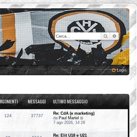
Cerca
Ricerca a
Login
RGOMENTI
MESSAGGI
ULTIMO MESSAGGIO
Re: CdA (e marketing)
124
37737
V
da
Paul Martel
e
7 ago 2026, 14:28
d
i
Re: Elit U18 e U21
u