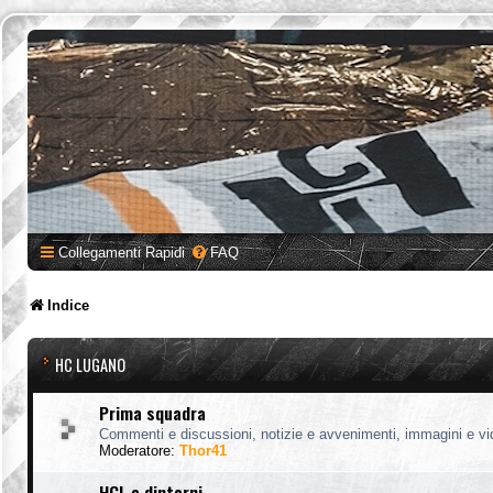
Collegamenti Rapidi
FAQ
Indice
HC LUGANO
Prima squadra
Commenti e discussioni, notizie e avvenimenti, immagini e vi
Moderatore:
Thor41
HCL e dintorni