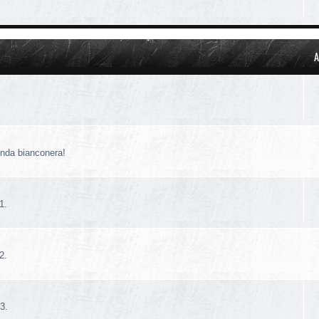
A
!
enda bianconera!
1.
2.
3.