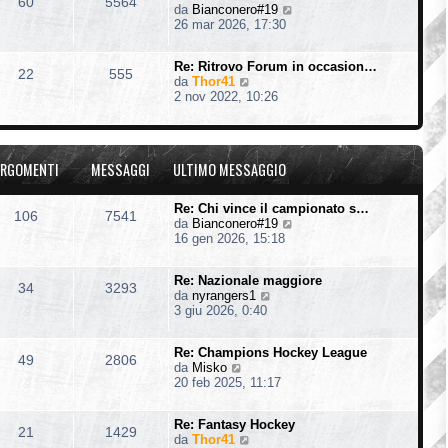
60
5564
V
da
Bianconero#19
l
e
26 mar 2026, 17:30
t
d
i
i
m
Re: Ritrovo Forum in occasion…
u
o
22
555
V
da
Thor41
l
m
e
2 nov 2022, 10:26
t
e
d
i
s
i
m
s
u
o
a
l
m
g
RGOMENTI
MESSAGGI
ULTIMO MESSAGGIO
t
e
g
i
s
i
m
s
o
Re: Chi vince il campionato s…
106
7541
o
a
V
da
Bianconero#19
m
g
e
16 gen 2026, 15:18
e
g
d
s
i
i
s
o
Re: Nazionale maggiore
u
34
3293
a
V
da
nyrangers1
l
g
e
3 giu 2026, 0:40
t
g
d
i
i
i
m
o
Re: Champions Hockey League
u
o
49
2806
V
da
Misko
l
m
e
20 feb 2025, 11:17
t
e
d
i
s
i
m
s
Re: Fantasy Hockey
u
o
21
1429
a
V
da
Thor41
l
m
g