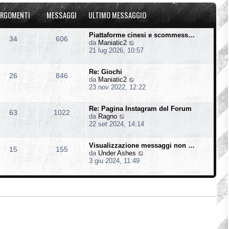
u
o
a
l
m
g
RGOMENTI
MESSAGGI
ULTIMO MESSAGGIO
t
e
g
i
s
i
m
s
o
Piattaforme cinesi e scommess…
34
606
o
a
V
da
Maniatic2
m
g
e
21 lug 2026, 10:57
e
g
d
s
i
i
s
o
Re: Giochi
u
26
846
a
V
da
Maniatic2
l
g
e
23 nov 2022, 12:22
t
g
d
i
i
i
m
o
Re: Pagina Instagram del Forum
u
o
63
1022
V
da
Ragno
l
m
e
22 set 2024, 14:14
t
e
d
i
s
i
m
s
Visualizzazione messaggi non …
u
o
15
155
a
V
da
Under Ashes
l
m
g
e
3 giu 2024, 11:49
t
e
g
d
i
s
i
i
m
s
o
u
o
a
l
m
g
t
e
g
i
s
i
m
s
o
o
a