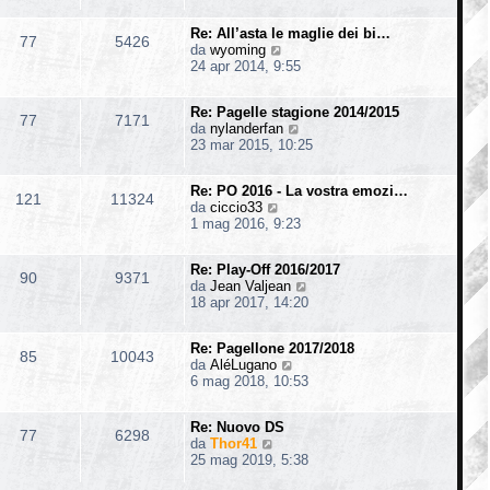
d
i
s
i
i
m
s
o
Re: All’asta le maglie dei bi…
u
o
77
5426
a
V
da
wyoming
l
m
g
e
24 apr 2014, 9:55
t
e
g
d
i
s
i
i
m
s
o
Re: Pagelle stagione 2014/2015
u
o
77
7171
a
V
da
nylanderfan
l
m
g
e
23 mar 2015, 10:25
t
e
g
d
i
s
i
i
m
s
o
Re: PO 2016 - La vostra emozi…
u
o
121
11324
a
V
da
ciccio33
l
m
g
e
1 mag 2016, 9:23
t
e
g
d
i
s
i
i
m
s
o
Re: Play-Off 2016/2017
u
o
90
9371
a
V
da
Jean Valjean
l
m
g
e
18 apr 2017, 14:20
t
e
g
d
i
s
i
i
m
s
o
Re: Pagellone 2017/2018
u
o
85
10043
a
V
da
AléLugano
l
m
g
e
6 mag 2018, 10:53
t
e
g
d
i
s
i
i
m
s
o
Re: Nuovo DS
u
o
77
6298
a
V
da
Thor41
l
m
g
e
25 mag 2019, 5:38
t
e
g
d
i
s
i