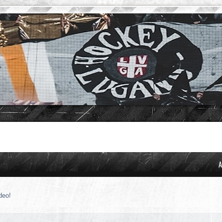
A
deo!