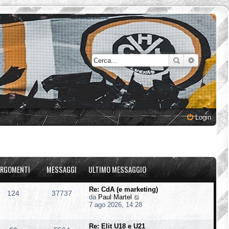
Cerca
Ricerca a
Login
RGOMENTI
MESSAGGI
ULTIMO MESSAGGIO
Re: CdA (e marketing)
124
37737
V
da
Paul Martel
e
7 ago 2026, 14:28
d
i
Re: Elit U18 e U21
u