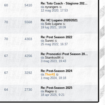
i
m
s
o
Re: Toto Coach - Stagione 202…
u
o
60
5410
a
V
da
nyrangers
l
m
g
e
12 mag 2020, 17:53
t
e
g
d
i
s
i
i
m
s
o
Re: HC Lugano 2020/2021
u
o
70
5568
a
V
da
Solo Lugano
l
m
g
e
19 lug 2021, 18:09
t
e
g
d
i
s
i
i
m
s
o
Re: Post Season 2022
u
o
70
4303
a
V
da
Sunmi
l
m
g
e
25 mag 2022, 16:37
t
e
g
d
i
s
i
i
m
s
o
Re: Pronostici Post Season 20…
u
o
67
4256
a
V
da
Stamkos84
l
m
g
e
3 mag 2023, 19:43
t
e
g
d
i
s
i
i
m
s
o
Re: Post-Season 2024
u
o
67
3292
a
V
da
Thor41
l
m
g
e
1 mag 2024, 18:18
t
e
g
d
i
s
i
i
m
s
o
Re: Post-Season 2025
u
o
64
2730
a
V
da
Ragno
l
m
g
e
18 apr 2025, 9:21
t
e
g
d
i
s
i
i
m
s
o