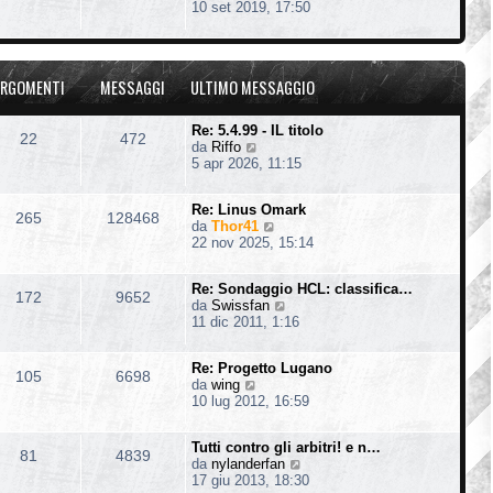
e
10 set 2019, 17:50
t
e
g
d
i
s
i
i
m
s
o
u
o
a
l
m
g
RGOMENTI
MESSAGGI
ULTIMO MESSAGGIO
t
e
g
i
s
i
m
s
o
Re: 5.4.99 - IL titolo
22
472
o
a
V
da
Riffo
m
g
e
5 apr 2026, 11:15
e
g
d
s
i
i
s
o
Re: Linus Omark
u
265
128468
a
V
da
Thor41
l
g
e
22 nov 2025, 15:14
t
g
d
i
i
i
m
o
Re: Sondaggio HCL: classifica…
u
o
172
9652
V
da
Swissfan
l
m
e
11 dic 2011, 1:16
t
e
d
i
s
i
m
s
Re: Progetto Lugano
u
o
105
6698
a
V
da
wing
l
m
g
e
10 lug 2012, 16:59
t
e
g
d
i
s
i
i
m
s
o
Tutti contro gli arbitri! e n…
u
o
81
4839
a
V
da
nylanderfan
l
m
g
e
17 giu 2013, 18:30
t
e
g