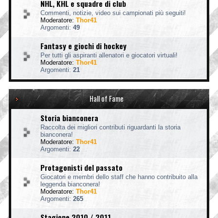
NHL, KHL e squadre di club
Commenti, notizie, video sui campionati più seguiti!
Moderatore:
Thor41
Argomenti:
49
Fantasy e giochi di hockey
Per tutti gli aspiranti allenatori e giocatori virtuali!
Moderatore:
Thor41
Argomenti:
21
Hall of Fame
Storia bianconera
Raccolta dei migliori contributi riguardanti la storia
bianconera!
Moderatore:
Thor41
Argomenti:
22
Protagonisti del passato
Giocatori e membri dello staff che hanno contribuito alla
leggenda bianconera!
Moderatore:
Thor41
Argomenti:
265
Stagione 2010 / 2011