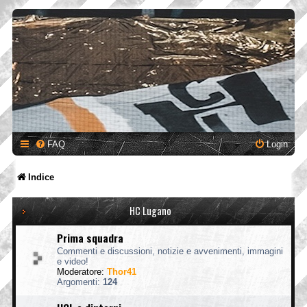
FAQ
Login
Indice
HC Lugano
Prima squadra
Commenti e discussioni, notizie e avvenimenti, immagini
e video!
Moderatore:
Thor41
Argomenti:
124