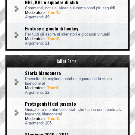
NHL, KHL e squadre di club
Commenti, notizie, video sui campionati più seguiti!
Moderatore:
Thor41
Argomenti:
49
Fantasy e giochi di hockey
Per tutti gli aspiranti allenatori e giocatori virtuali!
Moderatore:
Thor41
Argomenti:
21
Hall of Fame
Storia bianconera
Raccolta dei migliori contributi riguardanti la storia
bianconera!
Moderatore:
Thor41
Argomenti:
22
Protagonisti del passato
Giocatori e membri dello staff che hanno contribuito alla
leggenda bianconera!
Moderatore:
Thor41
Argomenti:
265
Stagione 2010 / 2011