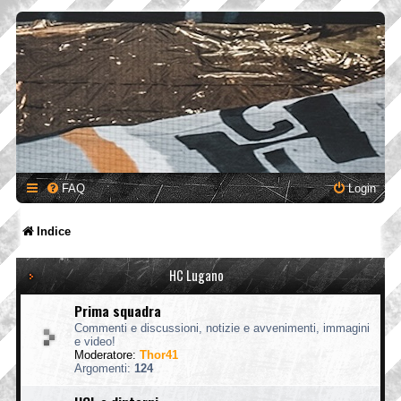
FAQ
Login
Indice
HC Lugano
Prima squadra
Commenti e discussioni, notizie e avvenimenti, immagini
e video!
Moderatore:
Thor41
Argomenti:
124