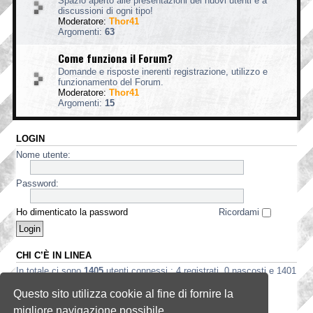
Spazio aperto alle presentazioni dei nuovi utenti e a
discussioni di ogni tipo!
Moderatore:
Thor41
Argomenti:
63
Come funziona il Forum?
Domande e risposte inerenti registrazione, utilizzo e
funzionamento del Forum.
Moderatore:
Thor41
Argomenti:
15
LOGIN
Nome utente:
Password:
Ho dimenticato la password
Ricordami
CHI C’È IN LINEA
In totale ci sono
1405
utenti connessi : 4 registrati, 0 nascosti e 1401
ospiti (basato sugli utenti attivi negli ultimi 5 minuti)
Questo sito utilizza cookie al fine di fornire la
Record di utenti connessi:
3535
registrato il 2 ago 2026, 5:56
migliore navigazione possibile