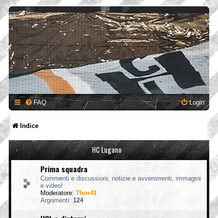
FAQ
Login
Indice
HC Lugano
Prima squadra
Commenti e discussioni, notizie e avvenimenti, immagini
e video!
Moderatore:
Thor41
Argomenti:
124