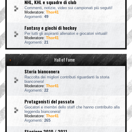
NHL, KHL e squadre di club
Commenti, notizie, video sui campionati più seguiti!
Moderatore:
Thor41
Argomenti:
49
Fantasy e giochi di hockey
Per tutti gli aspiranti allenatori e giocatori virtuali!
Moderatore:
Thor41
Argomenti:
21
Hall of Fame
Storia bianconera
Raccolta dei migliori contributi riguardanti la storia
bianconera!
Moderatore:
Thor41
Argomenti:
22
Protagonisti del passato
Giocatori e membri dello staff che hanno contribuito alla
leggenda bianconera!
Moderatore:
Thor41
Argomenti:
265
Stagione 2010 / 2011