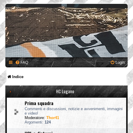
FAQ
Login
Indice
HC Lugano
Prima squadra
Commenti e discussioni, notizie e avvenimenti, immagini
e video!
Moderatore:
Thor41
Argomenti:
124