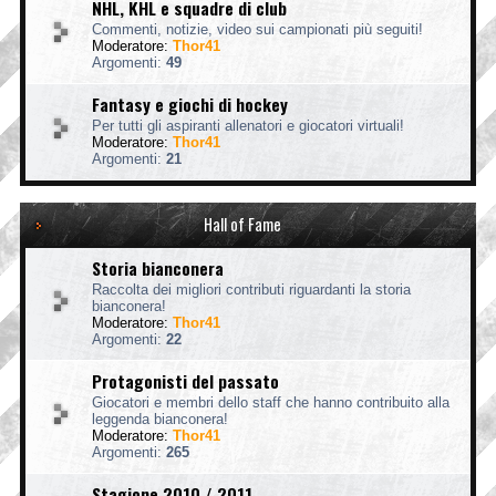
NHL, KHL e squadre di club
Commenti, notizie, video sui campionati più seguiti!
Moderatore:
Thor41
Argomenti:
49
Fantasy e giochi di hockey
Per tutti gli aspiranti allenatori e giocatori virtuali!
Moderatore:
Thor41
Argomenti:
21
Hall of Fame
Storia bianconera
Raccolta dei migliori contributi riguardanti la storia
bianconera!
Moderatore:
Thor41
Argomenti:
22
Protagonisti del passato
Giocatori e membri dello staff che hanno contribuito alla
leggenda bianconera!
Moderatore:
Thor41
Argomenti:
265
Stagione 2010 / 2011