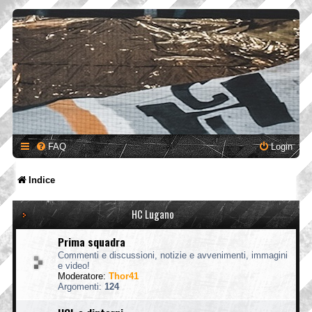
FAQ
Login
Indice
HC Lugano
Prima squadra
Commenti e discussioni, notizie e avvenimenti, immagini
e video!
Moderatore:
Thor41
Argomenti:
124