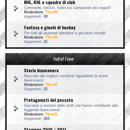
NHL, KHL e squadre di club
Commenti, notizie, video sui campionati più seguiti!
Moderatore:
Thor41
Argomenti:
49
Fantasy e giochi di hockey
Per tutti gli aspiranti allenatori e giocatori virtuali!
Moderatore:
Thor41
Argomenti:
21
Hall of Fame
Storia bianconera
Raccolta dei migliori contributi riguardanti la storia
bianconera!
Moderatore:
Thor41
Argomenti:
22
Protagonisti del passato
Giocatori e membri dello staff che hanno contribuito alla
leggenda bianconera!
Moderatore:
Thor41
Argomenti:
265
Stagione 2010 / 2011