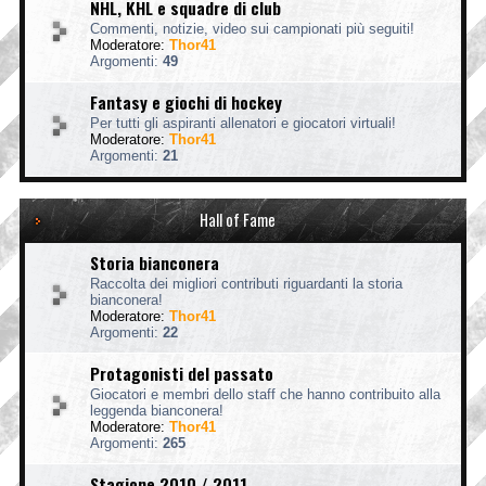
NHL, KHL e squadre di club
Commenti, notizie, video sui campionati più seguiti!
Moderatore:
Thor41
Argomenti:
49
Fantasy e giochi di hockey
Per tutti gli aspiranti allenatori e giocatori virtuali!
Moderatore:
Thor41
Argomenti:
21
Hall of Fame
Storia bianconera
Raccolta dei migliori contributi riguardanti la storia
bianconera!
Moderatore:
Thor41
Argomenti:
22
Protagonisti del passato
Giocatori e membri dello staff che hanno contribuito alla
leggenda bianconera!
Moderatore:
Thor41
Argomenti:
265
Stagione 2010 / 2011