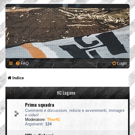
FAQ
Login
Indice
HC Lugano
Prima squadra
Commenti e discussioni, notizie e avvenimenti, immagini
e video!
Moderatore:
Thor41
Argomenti:
124