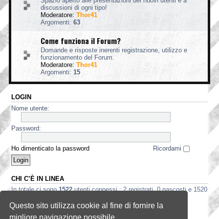
Spazio aperto alle presentazioni dei nuovi utenti e a
discussioni di ogni tipo!
Moderatore:
Thor41
Argomenti:
63
Come funziona il Forum?
Domande e risposte inerenti registrazione, utilizzo e
funzionamento del Forum.
Moderatore:
Thor41
Argomenti:
15
LOGIN
Nome utente:
Password:
Ho dimenticato la password
Ricordami
CHI C’È IN LINEA
In totale ci sono
1522
utenti connessi : 2 registrati, 0 nascosti e 1520
ospiti (basato sugli utenti attivi negli ultimi 5 minuti)
Questo sito utilizza cookie al fine di fornire la
Record di utenti connessi:
3535
registrato il 2 ago 2026, 5:56
migliore navigazione possibile