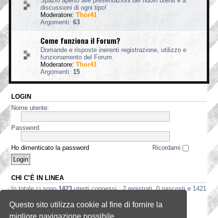
Spazio aperto alle presentazioni dei nuovi utenti e a
discussioni di ogni tipo!
Moderatore:
Thor41
Argomenti:
63
Come funziona il Forum?
Domande e risposte inerenti registrazione, utilizzo e
funzionamento del Forum.
Moderatore:
Thor41
Argomenti:
15
LOGIN
Nome utente:
Password:
Ho dimenticato la password
Ricordami
CHI C’È IN LINEA
In totale ci sono
1423
utenti connessi : 2 registrati, 0 nascosti e 1421
ospiti (basato sugli utenti attivi negli ultimi 5 minuti)
Questo sito utilizza cookie al fine di fornire la
Record di utenti connessi:
3535
registrato il 2 ago 2026, 5:56
migliore navigazione possibile