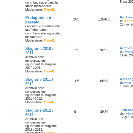
5 apr 20
contributi riguardanti la
storia bianconera!
Moderatore:
Thor41
i
Protagonisti del
Re: Lin
l
265
128468
da
Thor
passato
t
22 nov 2
i
Giocatori e membri dello
staff che hanno
contribuito alla leggenda
bianconera!
Moderatore:
Thor41
Stagione 2010 /
Re: Son
172
9652
da
Swiss
2011
11 dic 20
Archivio delle
conversazioni
i
riguardanti la stagione
2010 / 2011.
Moderatore:
Thor41
Stagione 2011 /
Re: Pro
105
6698
da
wing
2012
10 lug 2
Archivio delle
conversazioni
riguardanti la stagione
i
2011 / 2012.
Moderatore:
Thor41
l
t
Stagione 2012 /
Tutti con
i
81
4839
da
nylan
2013
17 giu 2
Archivio delle
conversazioni
riguardanti la stagione
2012 / 2013.