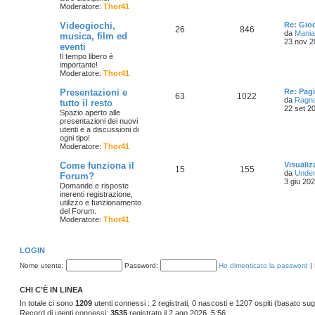
Moderatore:
Thor41
Videogiochi,
Re: Gio
26
846
da
Mania
musica, film ed
23 nov 2
eventi
Il tempo libero è
importante!
Moderatore:
Thor41
Presentazioni e
Re: Pag
63
1022
da
Ragn
tutto il resto
22 set 2
Spazio aperto alle
presentazioni dei nuovi
utenti e a discussioni di
ogni tipo!
Moderatore:
Thor41
Come funziona il
Visuali
15
155
da
Under
Forum?
3 giu 202
Domande e risposte
inerenti registrazione,
utilizzo e funzionamento
del Forum.
Moderatore:
Thor41
LOGIN
Nome utente:
Password:
Ho dimenticato la password
|
CHI C’È IN LINEA
In totale ci sono
1209
utenti connessi : 2 registrati, 0 nascosti e 1207 ospiti (basato sugli u
Record di utenti connessi:
3535
registrato il 2 ago 2026, 5:56