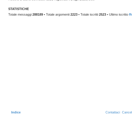
STATISTICHE
Totale messaggi
288189
• Totale argomenti
2223
• Totale iscritti
2523
• Ultimo iscritto
R
Indice
Contattaci
Cancel