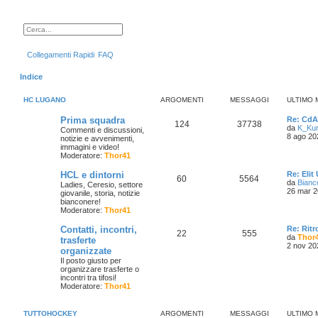
C
R
e
i
r
c
Collegamenti Rapidi
FAQ
c
e
a
r
c
Indice
a
a
v
HC LUGANO
ARGOMENTI
MESSAGGI
ULTIMO
a
n
Prima squadra
Re: CdA
z
124
37738
da
K_Kur
a
Commenti e discussioni,
8 ago 20
t
notizie e avvenimenti,
a
immagini e video!
Moderatore:
Thor41
HCL e dintorni
Re: Elit
60
5564
da
Bianc
Ladies, Ceresio, settore
26 mar 2
giovanile, storia, notizie
bianconere!
Moderatore:
Thor41
Contatti, incontri,
Re: Rit
22
555
da
Thor
trasferte
2 nov 20
organizzate
Il posto giusto per
organizzare trasferte o
incontri tra tifosi!
Moderatore:
Thor41
TUTTOHOCKEY
ARGOMENTI
MESSAGGI
ULTIMO