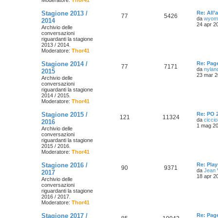
Moderatore:
Thor41
Stagione 2013 /
Re: All’
77
5426
da
wyom
2014
i
24 apr 2
Archivio delle
conversazioni
riguardanti la stagione
2013 / 2014.
Moderatore:
Thor41
Stagione 2014 /
Re: Page
77
7171
da
nylan
2015
23 mar 2
Archivio delle
conversazioni
riguardanti la stagione
2014 / 2015.
Moderatore:
Thor41
Stagione 2015 /
Re: PO 
121
11324
da
cicci
2016
1 mag 20
Archivio delle
conversazioni
riguardanti la stagione
2015 / 2016.
Moderatore:
Thor41
Stagione 2016 /
Re: Play
90
9371
da
Jean 
2017
18 apr 2
Archivio delle
conversazioni
riguardanti la stagione
2016 / 2017.
Moderatore:
Thor41
Stagione 2017 /
Re: Pag