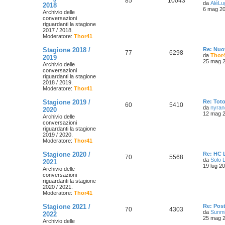
85
10043
da
AléLu
2018
6 mag 20
Archivio delle
conversazioni
riguardanti la stagione
2017 / 2018.
Moderatore:
Thor41
Stagione 2018 /
Re: Nuo
77
6298
da
Thor
2019
25 mag 2
Archivio delle
conversazioni
riguardanti la stagione
2018 / 2019.
Moderatore:
Thor41
Stagione 2019 /
Re: Tot
60
5410
da
nyran
2020
12 mag 2
Archivio delle
conversazioni
riguardanti la stagione
2019 / 2020.
Moderatore:
Thor41
Stagione 2020 /
Re: HC 
70
5568
da
Solo 
2021
19 lug 2
Archivio delle
conversazioni
riguardanti la stagione
2020 / 2021.
Moderatore:
Thor41
Stagione 2021 /
Re: Pos
70
4303
da
Sunm
2022
25 mag 2
Archivio delle