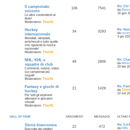
Il campionato
Re: Chi 
106
7541
da
Bianc
svizzero
16 gen 2
Le altre contendenti al
titolo!
Moderatore:
Thor41
Hockey
Re: Naz
34
3293
da
nyran
internazionale
3 giu 202
Mondiali, olimpiadi,
amichevoli e tutto quello
che riguarda la nostra
nazionale!
Moderatore:
Thor41
NHL, KHL e
Re: Cha
49
2806
da
Misko
squadre di club
20 feb 2
Commenti, notizie, video
sui campionati più
seguiti!
Moderatore:
Thor41
Fantasy e giochi di
Re: Fan
21
1429
da
Thor
hockey
10 set 2
Per tutti gli aspiranti
allenatori e giocatori
virtuali!
Moderatore:
Thor41
HALL OF FAME
ARGOMENTI
MESSAGGI
ULTIMO
Storia bianconera
Re: 5.4.9
22
472
da
Riffo
Raccolta dei migliori