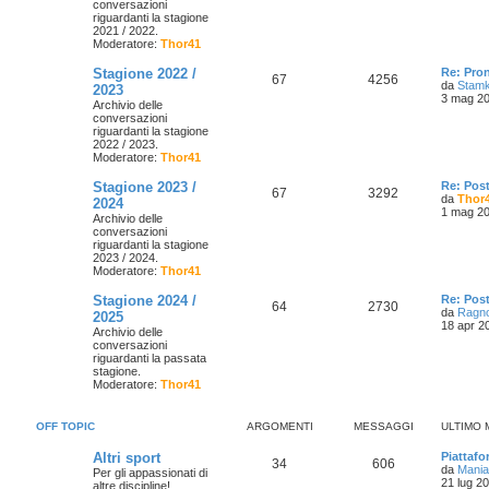
conversazioni
riguardanti la stagione
2021 / 2022.
Moderatore:
Thor41
Stagione 2022 /
Re: Pro
67
4256
da
Stam
2023
3 mag 20
Archivio delle
conversazioni
riguardanti la stagione
2022 / 2023.
Moderatore:
Thor41
Stagione 2023 /
Re: Pos
67
3292
da
Thor
2024
1 mag 20
Archivio delle
conversazioni
riguardanti la stagione
2023 / 2024.
Moderatore:
Thor41
Stagione 2024 /
Re: Pos
64
2730
da
Ragn
2025
18 apr 2
Archivio delle
conversazioni
riguardanti la passata
stagione.
Moderatore:
Thor41
OFF TOPIC
ARGOMENTI
MESSAGGI
ULTIMO
Altri sport
Piattaf
34
606
da
Mania
Per gli appassionati di
21 lug 2
altre discipline!