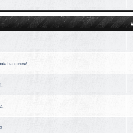
A
!
enda bianconera!
1.
2.
3.