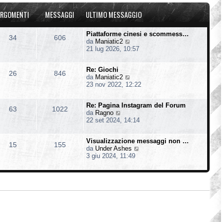
u
o
a
l
m
g
RGOMENTI
MESSAGGI
ULTIMO MESSAGGIO
t
e
g
i
s
i
m
s
o
Piattaforme cinesi e scommess…
34
606
o
a
V
da
Maniatic2
m
g
e
21 lug 2026, 10:57
e
g
d
s
i
i
s
o
Re: Giochi
u
26
846
a
V
da
Maniatic2
l
g
e
23 nov 2022, 12:22
t
g
d
i
i
i
m
o
Re: Pagina Instagram del Forum
u
o
63
1022
V
da
Ragno
l
m
e
22 set 2024, 14:14
t
e
d
i
s
i
m
s
Visualizzazione messaggi non …
u
o
15
155
a
V
da
Under Ashes
l
m
g
e
3 giu 2024, 11:49
t
e
g
d
i
s
i
i
m
s
o
u
o
a
l
m
g
t
e
g
i
s
i
m
s
o
o
a