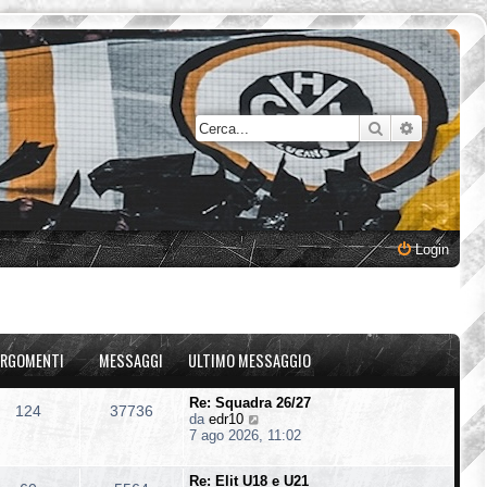
Cerca
Ricerca a
Login
RGOMENTI
MESSAGGI
ULTIMO MESSAGGIO
Re: Squadra 26/27
124
37736
V
da
edr10
e
7 ago 2026, 11:02
d
i
Re: Elit U18 e U21
u