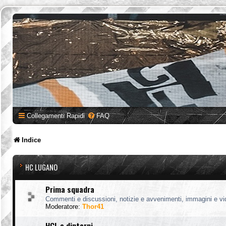
Collegamenti Rapidi
FAQ
Indice
HC LUGANO
Prima squadra
Commenti e discussioni, notizie e avvenimenti, immagini e vi
Moderatore:
Thor41
HCL e dintorni