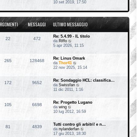
e
10 set 2019, 17:50
t
e
g
d
i
s
i
i
m
s
o
u
o
a
l
m
g
RGOMENTI
MESSAGGI
ULTIMO MESSAGGIO
t
e
g
i
s
i
m
s
o
Re: 5.4.99 - IL titolo
22
472
o
a
V
da
Riffo
m
g
e
5 apr 2026, 11:15
e
g
d
s
i
i
s
o
Re: Linus Omark
u
265
128468
a
V
da
Thor41
l
g
e
22 nov 2025, 15:14
t
g
d
i
i
i
m
o
Re: Sondaggio HCL: classifica…
u
o
172
9652
V
da
Swissfan
l
m
e
11 dic 2011, 1:16
t
e
d
i
s
i
m
s
Re: Progetto Lugano
u
o
105
6698
a
V
da
wing
l
m
g
e
10 lug 2012, 16:59
t
e
g
d
i
s
i
i
m
s
o
Tutti contro gli arbitri! e n…
u
o
81
4839
a
V
da
nylanderfan
l
m
g
e
17 giu 2013, 18:30
t
e
g