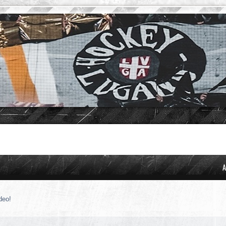
A
deo!