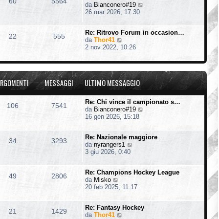
60
5564
V
da
Bianconero#19
l
e
26 mar 2026, 17:30
t
d
i
i
m
Re: Ritrovo Forum in occasion…
u
o
22
555
V
da
Thor41
l
m
e
2 nov 2022, 10:26
t
e
d
i
s
i
m
s
u
o
a
l
m
g
RGOMENTI
MESSAGGI
ULTIMO MESSAGGIO
t
e
g
i
s
i
m
s
o
Re: Chi vince il campionato s…
106
7541
o
a
V
da
Bianconero#19
m
g
e
16 gen 2026, 15:18
e
g
d
s
i
i
s
o
Re: Nazionale maggiore
u
34
3293
a
V
da
nyrangers1
l
g
e
3 giu 2026, 0:40
t
g
d
i
i
i
m
o
Re: Champions Hockey League
u
o
49
2806
V
da
Misko
l
m
e
20 feb 2025, 11:17
t
e
d
i
s
i
m
s
Re: Fantasy Hockey
u
o
21
1429
a
V
da
Thor41
l
m
g