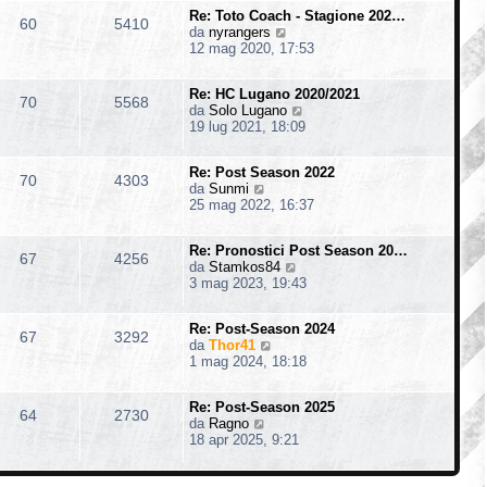
i
m
s
o
Re: Toto Coach - Stagione 202…
u
o
60
5410
a
V
da
nyrangers
l
m
g
e
12 mag 2020, 17:53
t
e
g
d
i
s
i
i
m
s
o
Re: HC Lugano 2020/2021
u
o
70
5568
a
V
da
Solo Lugano
l
m
g
e
19 lug 2021, 18:09
t
e
g
d
i
s
i
i
m
s
o
Re: Post Season 2022
u
o
70
4303
a
V
da
Sunmi
l
m
g
e
25 mag 2022, 16:37
t
e
g
d
i
s
i
i
m
s
o
Re: Pronostici Post Season 20…
u
o
67
4256
a
V
da
Stamkos84
l
m
g
e
3 mag 2023, 19:43
t
e
g
d
i
s
i
i
m
s
o
Re: Post-Season 2024
u
o
67
3292
a
V
da
Thor41
l
m
g
e
1 mag 2024, 18:18
t
e
g
d
i
s
i
i
m
s
o
Re: Post-Season 2025
u
o
64
2730
a
V
da
Ragno
l
m
g
e
18 apr 2025, 9:21
t
e
g
d
i
s
i
i
m
s
o