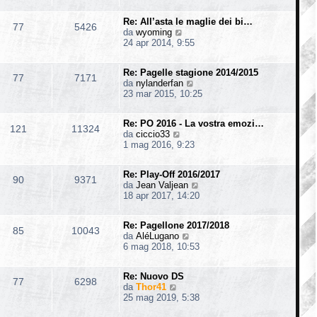
d
i
s
i
i
m
s
o
Re: All’asta le maglie dei bi…
u
o
77
5426
a
V
da
wyoming
l
m
g
e
24 apr 2014, 9:55
t
e
g
d
i
s
i
i
m
s
o
Re: Pagelle stagione 2014/2015
u
o
77
7171
a
V
da
nylanderfan
l
m
g
e
23 mar 2015, 10:25
t
e
g
d
i
s
i
i
m
s
o
Re: PO 2016 - La vostra emozi…
u
o
121
11324
a
V
da
ciccio33
l
m
g
e
1 mag 2016, 9:23
t
e
g
d
i
s
i
i
m
s
o
Re: Play-Off 2016/2017
u
o
90
9371
a
V
da
Jean Valjean
l
m
g
e
18 apr 2017, 14:20
t
e
g
d
i
s
i
i
m
s
o
Re: Pagellone 2017/2018
u
o
85
10043
a
V
da
AléLugano
l
m
g
e
6 mag 2018, 10:53
t
e
g
d
i
s
i
i
m
s
o
Re: Nuovo DS
u
o
77
6298
a
V
da
Thor41
l
m
g
e
25 mag 2019, 5:38
t
e
g
d
i
s
i