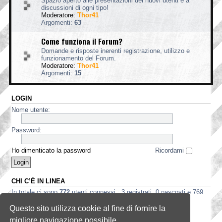
Spazio aperto alle presentazioni dei nuovi utenti e a
discussioni di ogni tipo!
Moderatore:
Thor41
Argomenti:
63
Come funziona il Forum?
Domande e risposte inerenti registrazione, utilizzo e
funzionamento del Forum.
Moderatore:
Thor41
Argomenti:
15
LOGIN
Nome utente:
Password:
Ho dimenticato la password
Ricordami
CHI C’È IN LINEA
In totale ci sono
772
utenti connessi : 3 registrati, 0 nascosti e 769
ospiti (basato sugli utenti attivi negli ultimi 5 minuti)
Questo sito utilizza cookie al fine di fornire la
Record di utenti connessi:
3535
registrato il 2 ago 2026, 5:56
migliore navigazione possibile