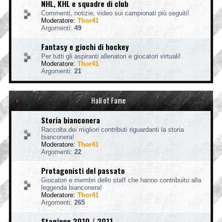
NHL, KHL e squadre di club
Commenti, notizie, video sui campionati più seguiti!
Moderatore:
Thor41
Argomenti:
49
Fantasy e giochi di hockey
Per tutti gli aspiranti allenatori e giocatori virtuali!
Moderatore:
Thor41
Argomenti:
21
Hall of Fame
Storia bianconera
Raccolta dei migliori contributi riguardanti la storia
bianconera!
Moderatore:
Thor41
Argomenti:
22
Protagonisti del passato
Giocatori e membri dello staff che hanno contribuito alla
leggenda bianconera!
Moderatore:
Thor41
Argomenti:
265
Stagione 2010 / 2011