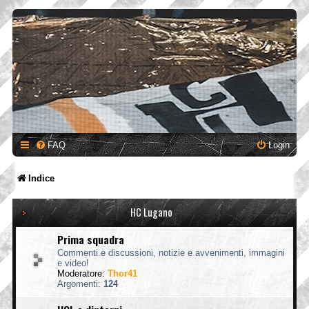
FAQ
Login
Indice
HC Lugano
Prima squadra
Commenti e discussioni, notizie e avvenimenti, immagini
e video!
Moderatore:
Thor41
Argomenti:
124