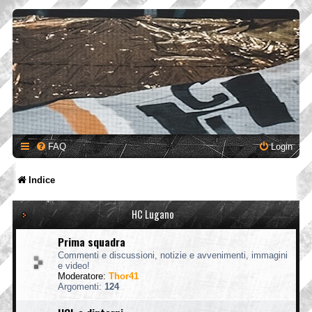
FAQ
Login
Indice
HC Lugano
Prima squadra
Commenti e discussioni, notizie e avvenimenti, immagini
e video!
Moderatore:
Thor41
Argomenti:
124