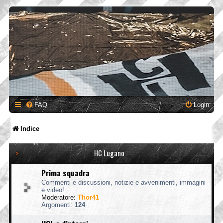
FAQ
Login
Indice
HC Lugano
Prima squadra
Commenti e discussioni, notizie e avvenimenti, immagini
e video!
Moderatore:
Thor41
Argomenti:
124