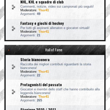
NHL, KHL e squadre di club
Commenti, notizie, video sui campionati più seguiti!
Moderatore:
Thor41
Argomenti:
49
Fantasy e giochi di hockey
Per tutti gli aspiranti allenatori e giocatori virtuali!
Moderatore:
Thor41
Argomenti:
21
Hall of Fame
Storia bianconera
Raccolta dei migliori contributi riguardanti la storia
bianconera!
Moderatore:
Thor41
Argomenti:
22
Protagonisti del passato
Giocatori e membri dello staff che hanno contribuito alla
leggenda bianconera!
Moderatore:
Thor41
Argomenti:
265
Stagione 2010 / 2011