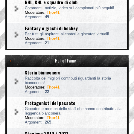
NHL, KHL e squadre di club
Commenti, notizie, video sui campionati più seguiti!
Moderatore:
Thor41
Argomenti:
49
Fantasy e giochi di hockey
Per tutti gli aspiranti allenatori e giocatori virtuali!
Moderatore:
Thor41
Argomenti:
21
Hall of Fame
Storia bianconera
Raccolta dei migliori contributi riguardanti la storia
bianconera!
Moderatore:
Thor41
Argomenti:
22
Protagonisti del passato
Giocatori e membri dello staff che hanno contribuito alla
leggenda bianconera!
Moderatore:
Thor41
Argomenti:
265
Stagione 2010 / 2011