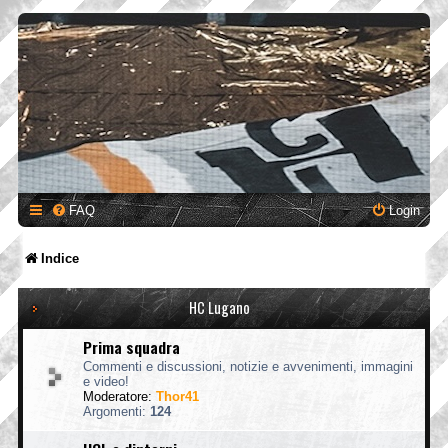
FAQ
Login
Indice
HC Lugano
Prima squadra
Commenti e discussioni, notizie e avvenimenti, immagini
e video!
Moderatore:
Thor41
Argomenti:
124