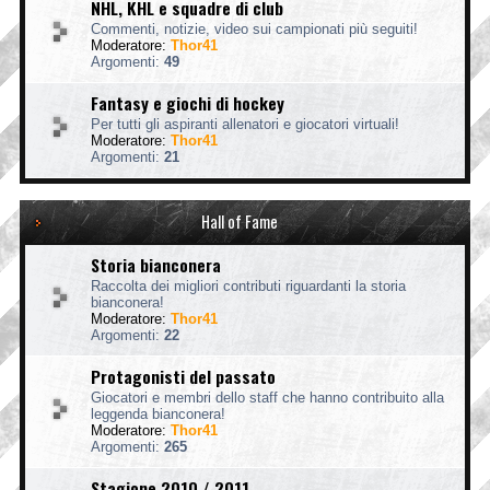
NHL, KHL e squadre di club
Commenti, notizie, video sui campionati più seguiti!
Moderatore:
Thor41
Argomenti:
49
Fantasy e giochi di hockey
Per tutti gli aspiranti allenatori e giocatori virtuali!
Moderatore:
Thor41
Argomenti:
21
Hall of Fame
Storia bianconera
Raccolta dei migliori contributi riguardanti la storia
bianconera!
Moderatore:
Thor41
Argomenti:
22
Protagonisti del passato
Giocatori e membri dello staff che hanno contribuito alla
leggenda bianconera!
Moderatore:
Thor41
Argomenti:
265
Stagione 2010 / 2011