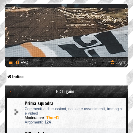
FAQ
Login
Indice
HC Lugano
Prima squadra
Commenti e discussioni, notizie e avvenimenti, immagini
e video!
Moderatore:
Thor41
Argomenti:
124