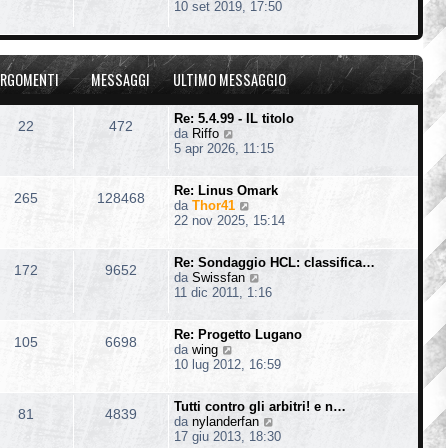
e
10 set 2019, 17:50
t
e
g
d
i
s
i
i
m
s
o
u
o
a
l
m
g
RGOMENTI
MESSAGGI
ULTIMO MESSAGGIO
t
e
g
i
s
i
m
s
o
Re: 5.4.99 - IL titolo
22
472
o
a
V
da
Riffo
m
g
e
5 apr 2026, 11:15
e
g
d
s
i
i
s
o
Re: Linus Omark
u
265
128468
a
V
da
Thor41
l
g
e
22 nov 2025, 15:14
t
g
d
i
i
i
m
o
Re: Sondaggio HCL: classifica…
u
o
172
9652
V
da
Swissfan
l
m
e
11 dic 2011, 1:16
t
e
d
i
s
i
m
s
Re: Progetto Lugano
u
o
105
6698
a
V
da
wing
l
m
g
e
10 lug 2012, 16:59
t
e
g
d
i
s
i
i
m
s
o
Tutti contro gli arbitri! e n…
u
o
81
4839
a
V
da
nylanderfan
l
m
g
e
17 giu 2013, 18:30
t
e
g