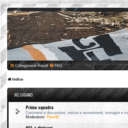
Collegamenti Rapidi
FAQ
Indice
HC LUGANO
Prima squadra
Commenti e discussioni, notizie e avvenimenti, immagini e vi
Moderatore:
Thor41
HCL e dintorni