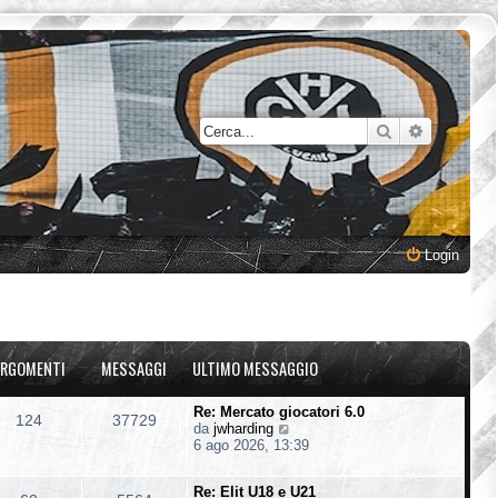
Cerca
Ricerca a
Login
RGOMENTI
MESSAGGI
ULTIMO MESSAGGIO
Re: Mercato giocatori 6.0
124
37729
V
da
jwharding
e
6 ago 2026, 13:39
d
i
Re: Elit U18 e U21
u