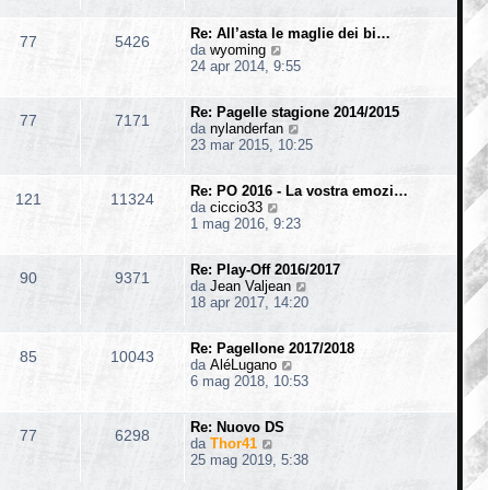
d
i
s
i
i
m
s
o
Re: All’asta le maglie dei bi…
u
o
77
5426
a
V
da
wyoming
l
m
g
e
24 apr 2014, 9:55
t
e
g
d
i
s
i
i
m
s
o
Re: Pagelle stagione 2014/2015
u
o
77
7171
a
V
da
nylanderfan
l
m
g
e
23 mar 2015, 10:25
t
e
g
d
i
s
i
i
m
s
o
Re: PO 2016 - La vostra emozi…
u
o
121
11324
a
V
da
ciccio33
l
m
g
e
1 mag 2016, 9:23
t
e
g
d
i
s
i
i
m
s
o
Re: Play-Off 2016/2017
u
o
90
9371
a
V
da
Jean Valjean
l
m
g
e
18 apr 2017, 14:20
t
e
g
d
i
s
i
i
m
s
o
Re: Pagellone 2017/2018
u
o
85
10043
a
V
da
AléLugano
l
m
g
e
6 mag 2018, 10:53
t
e
g
d
i
s
i
i
m
s
o
Re: Nuovo DS
u
o
77
6298
a
V
da
Thor41
l
m
g
e
25 mag 2019, 5:38
t
e
g
d
i
s
i