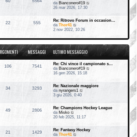
60
5564
V
da
Bianconero#19
l
e
26 mar 2026, 17:30
t
d
i
i
m
Re: Ritrovo Forum in occasion…
u
o
22
555
V
da
Thor41
l
m
e
2 nov 2022, 10:26
t
e
d
i
s
i
m
s
u
o
a
l
m
g
RGOMENTI
MESSAGGI
ULTIMO MESSAGGIO
t
e
g
i
s
i
m
s
o
Re: Chi vince il campionato s…
106
7541
o
a
V
da
Bianconero#19
m
g
e
16 gen 2026, 15:18
e
g
d
s
i
i
s
o
Re: Nazionale maggiore
u
34
3293
a
V
da
nyrangers1
l
g
e
3 giu 2026, 0:40
t
g
d
i
i
i
m
o
Re: Champions Hockey League
u
o
49
2806
V
da
Misko
l
m
e
20 feb 2025, 11:17
t
e
d
i
s
i
m
s
Re: Fantasy Hockey
u
o
21
1429
a
V
da
Thor41
l
m
g