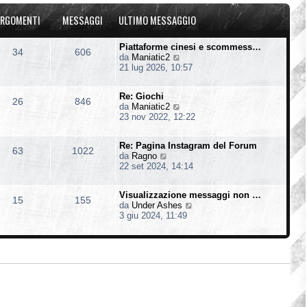
u
o
a
l
m
g
RGOMENTI
MESSAGGI
ULTIMO MESSAGGIO
t
e
g
i
s
i
m
s
o
Piattaforme cinesi e scommess…
34
606
o
a
V
da
Maniatic2
m
g
e
21 lug 2026, 10:57
e
g
d
s
i
i
s
o
Re: Giochi
u
26
846
a
V
da
Maniatic2
l
g
e
23 nov 2022, 12:22
t
g
d
i
i
i
m
o
Re: Pagina Instagram del Forum
u
o
63
1022
V
da
Ragno
l
m
e
22 set 2024, 14:14
t
e
d
i
s
i
m
s
Visualizzazione messaggi non …
u
o
15
155
a
V
da
Under Ashes
l
m
g
e
3 giu 2024, 11:49
t
e
g
d
i
s
i
i
m
s
o
u
o
a
l
m
g
t
e
g
i
s
i
m
s
o
o
a