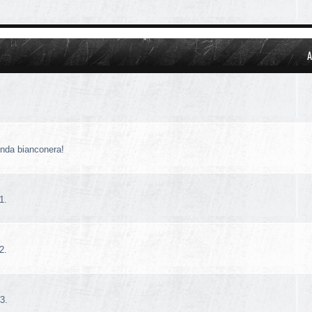
A
!
enda bianconera!
1.
2.
3.