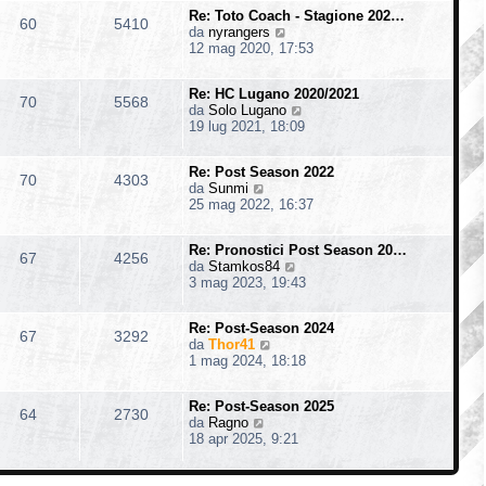
i
m
s
o
Re: Toto Coach - Stagione 202…
u
o
60
5410
a
V
da
nyrangers
l
m
g
e
12 mag 2020, 17:53
t
e
g
d
i
s
i
i
m
s
o
Re: HC Lugano 2020/2021
u
o
70
5568
a
V
da
Solo Lugano
l
m
g
e
19 lug 2021, 18:09
t
e
g
d
i
s
i
i
m
s
o
Re: Post Season 2022
u
o
70
4303
a
V
da
Sunmi
l
m
g
e
25 mag 2022, 16:37
t
e
g
d
i
s
i
i
m
s
o
Re: Pronostici Post Season 20…
u
o
67
4256
a
V
da
Stamkos84
l
m
g
e
3 mag 2023, 19:43
t
e
g
d
i
s
i
i
m
s
o
Re: Post-Season 2024
u
o
67
3292
a
V
da
Thor41
l
m
g
e
1 mag 2024, 18:18
t
e
g
d
i
s
i
i
m
s
o
Re: Post-Season 2025
u
o
64
2730
a
V
da
Ragno
l
m
g
e
18 apr 2025, 9:21
t
e
g
d
i
s
i
i
m
s
o