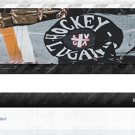
A
deo!