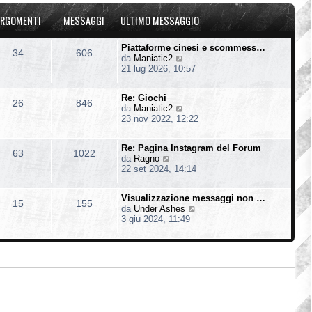
u
o
a
l
m
g
RGOMENTI
MESSAGGI
ULTIMO MESSAGGIO
t
e
g
i
s
i
m
s
o
Piattaforme cinesi e scommess…
34
606
o
a
V
da
Maniatic2
m
g
e
21 lug 2026, 10:57
e
g
d
s
i
i
s
o
Re: Giochi
u
26
846
a
V
da
Maniatic2
l
g
e
23 nov 2022, 12:22
t
g
d
i
i
i
m
o
Re: Pagina Instagram del Forum
u
o
63
1022
V
da
Ragno
l
m
e
22 set 2024, 14:14
t
e
d
i
s
i
m
s
Visualizzazione messaggi non …
u
o
15
155
a
V
da
Under Ashes
l
m
g
e
3 giu 2024, 11:49
t
e
g
d
i
s
i
i
m
s
o
u
o
a
l
m
g
t
e
g
i
s
i
m
s
o
o
a