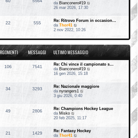
60
5564
V
da
Bianconero#19
l
e
26 mar 2026, 17:30
t
d
i
i
m
Re: Ritrovo Forum in occasion…
u
o
22
555
V
da
Thor41
l
m
e
2 nov 2022, 10:26
t
e
d
i
s
i
m
s
u
o
a
l
m
g
RGOMENTI
MESSAGGI
ULTIMO MESSAGGIO
t
e
g
i
s
i
m
s
o
Re: Chi vince il campionato s…
106
7541
o
a
V
da
Bianconero#19
m
g
e
16 gen 2026, 15:18
e
g
d
s
i
i
s
o
Re: Nazionale maggiore
u
34
3293
a
V
da
nyrangers1
l
g
e
3 giu 2026, 0:40
t
g
d
i
i
i
m
o
Re: Champions Hockey League
u
o
49
2806
V
da
Misko
l
m
e
20 feb 2025, 11:17
t
e
d
i
s
i
m
s
Re: Fantasy Hockey
u
o
21
1429
a
V
da
Thor41
l
m
g