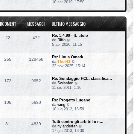
e
10 set 2019, 17:50
t
e
g
d
i
s
i
i
m
s
o
u
o
a
l
m
g
RGOMENTI
MESSAGGI
ULTIMO MESSAGGIO
t
e
g
i
s
i
m
s
o
Re: 5.4.99 - IL titolo
22
472
o
a
V
da
Riffo
m
g
e
5 apr 2026, 11:15
e
g
d
s
i
i
s
o
Re: Linus Omark
u
265
128468
a
V
da
Thor41
l
g
e
22 nov 2025, 15:14
t
g
d
i
i
i
m
o
Re: Sondaggio HCL: classifica…
u
o
172
9652
V
da
Swissfan
l
m
e
11 dic 2011, 1:16
t
e
d
i
s
i
m
s
Re: Progetto Lugano
u
o
105
6698
a
V
da
wing
l
m
g
e
10 lug 2012, 16:59
t
e
g
d
i
s
i
i
m
s
o
Tutti contro gli arbitri! e n…
u
o
81
4839
a
V
da
nylanderfan
l
m
g
e
17 giu 2013, 18:30
t
e
g