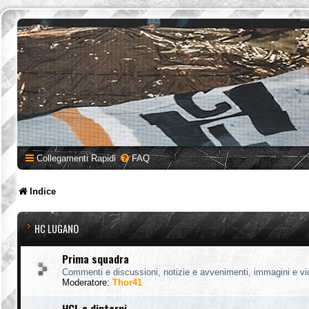
Collegamenti Rapidi
FAQ
Indice
HC LUGANO
Prima squadra
Commenti e discussioni, notizie e avvenimenti, immagini e vi
Moderatore:
Thor41
HCL e dintorni