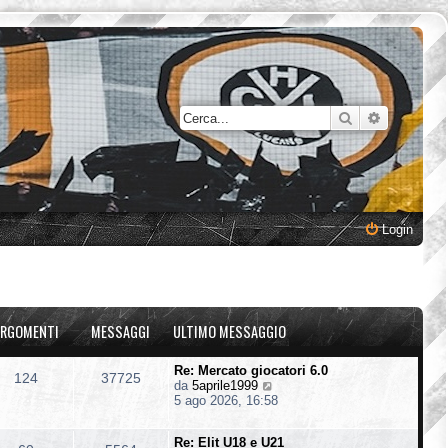
Cerca
Ricerca a
Login
RGOMENTI
MESSAGGI
ULTIMO MESSAGGIO
Re: Mercato giocatori 6.0
124
37725
V
da
5aprile1999
e
5 ago 2026, 16:58
d
i
Re: Elit U18 e U21
u