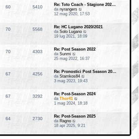
i
m
s
o
Re: Toto Coach - Stagione 202…
u
o
60
5410
a
V
da
nyrangers
l
m
g
e
12 mag 2020, 17:53
t
e
g
d
i
s
i
i
m
s
o
Re: HC Lugano 2020/2021
u
o
70
5568
a
V
da
Solo Lugano
l
m
g
e
19 lug 2021, 18:09
t
e
g
d
i
s
i
i
m
s
o
Re: Post Season 2022
u
o
70
4303
a
V
da
Sunmi
l
m
g
e
25 mag 2022, 16:37
t
e
g
d
i
s
i
i
m
s
o
Re: Pronostici Post Season 20…
u
o
67
4256
a
V
da
Stamkos84
l
m
g
e
3 mag 2023, 19:43
t
e
g
d
i
s
i
i
m
s
o
Re: Post-Season 2024
u
o
67
3292
a
V
da
Thor41
l
m
g
e
1 mag 2024, 18:18
t
e
g
d
i
s
i
i
m
s
o
Re: Post-Season 2025
u
o
64
2730
a
V
da
Ragno
l
m
g
e
18 apr 2025, 9:21
t
e
g
d
i
s
i
i
m
s
o