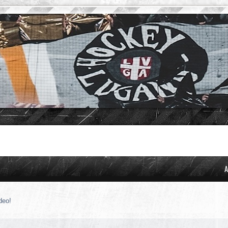
A
deo!