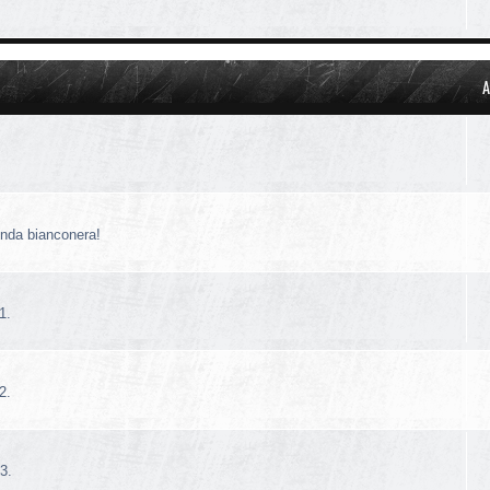
A
!
enda bianconera!
1.
2.
3.