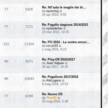
d
i
s
i
i
m
s
o
Re: All’asta le maglie dei bi…
u
o
77
5426
a
V
da
wyoming
l
m
g
e
24 apr 2014, 9:55
t
e
g
d
i
s
i
i
m
s
o
Re: Pagelle stagione 2014/2015
u
o
77
7171
a
V
da
nylanderfan
l
m
g
e
23 mar 2015, 10:25
t
e
g
d
i
s
i
i
m
s
o
Re: PO 2016 - La vostra emozi…
u
o
121
11324
a
V
da
ciccio33
l
m
g
e
1 mag 2016, 9:23
t
e
g
d
i
s
i
i
m
s
o
Re: Play-Off 2016/2017
u
o
90
9371
a
V
da
Jean Valjean
l
m
g
e
18 apr 2017, 14:20
t
e
g
d
i
s
i
i
m
s
o
Re: Pagellone 2017/2018
u
o
85
10043
a
V
da
AléLugano
l
m
g
e
6 mag 2018, 10:53
t
e
g
d
i
s
i
i
m
s
o
Re: Nuovo DS
u
o
77
6298
a
V
da
Thor41
l
m
g
e
25 mag 2019, 5:38
t
e
g
d
i
s
i