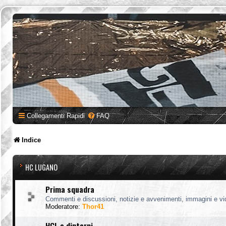
Collegamenti Rapidi
FAQ
Indice
HC LUGANO
Prima squadra
Commenti e discussioni, notizie e avvenimenti, immagini e vi
Moderatore:
Thor41
HCL e dintorni