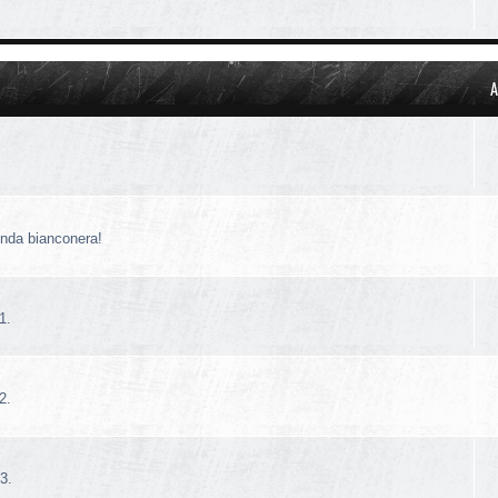
A
!
enda bianconera!
1.
2.
3.