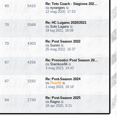
i
m
s
o
Re: Toto Coach - Stagione 202…
u
o
60
5410
a
V
da
nyrangers
l
m
g
e
12 mag 2020, 17:53
t
e
g
d
i
s
i
i
m
s
o
Re: HC Lugano 2020/2021
u
o
70
5568
a
V
da
Solo Lugano
l
m
g
e
19 lug 2021, 18:09
t
e
g
d
i
s
i
i
m
s
o
Re: Post Season 2022
u
o
70
4303
a
V
da
Sunmi
l
m
g
e
25 mag 2022, 16:37
t
e
g
d
i
s
i
i
m
s
o
Re: Pronostici Post Season 20…
u
o
67
4256
a
V
da
Stamkos84
l
m
g
e
3 mag 2023, 19:43
t
e
g
d
i
s
i
i
m
s
o
Re: Post-Season 2024
u
o
67
3292
a
V
da
Thor41
l
m
g
e
1 mag 2024, 18:18
t
e
g
d
i
s
i
i
m
s
o
Re: Post-Season 2025
u
o
64
2730
a
V
da
Ragno
l
m
g
e
18 apr 2025, 9:21
t
e
g
d
i
s
i
i
m
s
o