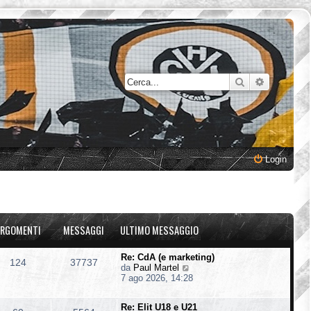
Cerca
Ricerca a
Login
RGOMENTI
MESSAGGI
ULTIMO MESSAGGIO
Re: CdA (e marketing)
124
37737
V
da
Paul Martel
e
7 ago 2026, 14:28
d
i
Re: Elit U18 e U21
u