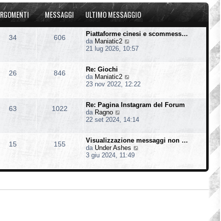
u
o
a
l
m
g
RGOMENTI
MESSAGGI
ULTIMO MESSAGGIO
t
e
g
i
s
i
m
s
o
Piattaforme cinesi e scommess…
34
606
o
a
V
da
Maniatic2
m
g
e
21 lug 2026, 10:57
e
g
d
s
i
i
s
o
Re: Giochi
u
26
846
a
V
da
Maniatic2
l
g
e
23 nov 2022, 12:22
t
g
d
i
i
i
m
o
Re: Pagina Instagram del Forum
u
o
63
1022
V
da
Ragno
l
m
e
22 set 2024, 14:14
t
e
d
i
s
i
m
s
Visualizzazione messaggi non …
u
o
15
155
a
V
da
Under Ashes
l
m
g
e
3 giu 2024, 11:49
t
e
g
d
i
s
i
i
m
s
o
u
o
a
l
m
g
t
e
g
i
s
i
m
s
o
o
a