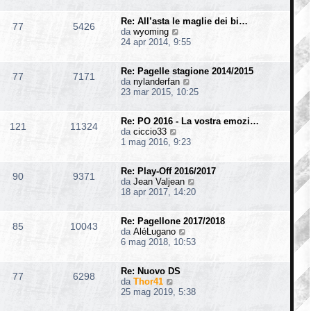
d
i
s
i
i
m
s
o
Re: All’asta le maglie dei bi…
u
o
77
5426
a
V
da
wyoming
l
m
g
e
24 apr 2014, 9:55
t
e
g
d
i
s
i
i
m
s
o
Re: Pagelle stagione 2014/2015
u
o
77
7171
a
V
da
nylanderfan
l
m
g
e
23 mar 2015, 10:25
t
e
g
d
i
s
i
i
m
s
o
Re: PO 2016 - La vostra emozi…
u
o
121
11324
a
V
da
ciccio33
l
m
g
e
1 mag 2016, 9:23
t
e
g
d
i
s
i
i
m
s
o
Re: Play-Off 2016/2017
u
o
90
9371
a
V
da
Jean Valjean
l
m
g
e
18 apr 2017, 14:20
t
e
g
d
i
s
i
i
m
s
o
Re: Pagellone 2017/2018
u
o
85
10043
a
V
da
AléLugano
l
m
g
e
6 mag 2018, 10:53
t
e
g
d
i
s
i
i
m
s
o
Re: Nuovo DS
u
o
77
6298
a
V
da
Thor41
l
m
g
e
25 mag 2019, 5:38
t
e
g
d
i
s
i