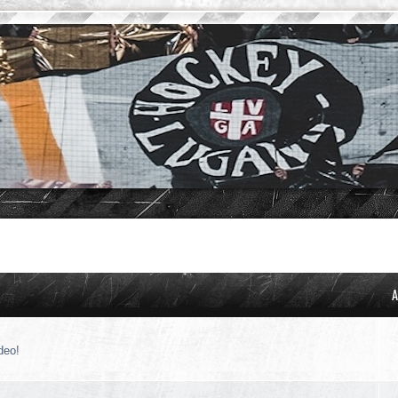
A
deo!