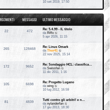
e
10 set 2019, 17:50
t
e
g
d
i
s
i
i
m
s
o
u
o
a
l
m
g
RGOMENTI
MESSAGGI
ULTIMO MESSAGGIO
t
e
g
i
s
i
m
s
o
Re: 5.4.99 - IL titolo
22
472
o
a
V
da
Riffo
m
g
e
5 apr 2026, 11:15
e
g
d
s
i
i
s
o
Re: Linus Omark
u
265
128468
a
V
da
Thor41
l
g
e
22 nov 2025, 15:14
t
g
d
i
i
i
m
o
Re: Sondaggio HCL: classifica…
u
o
172
9652
V
da
Swissfan
l
m
e
11 dic 2011, 1:16
t
e
d
i
s
i
m
s
Re: Progetto Lugano
u
o
105
6698
a
V
da
wing
l
m
g
e
10 lug 2012, 16:59
t
e
g
d
i
s
i
i
m
s
o
Tutti contro gli arbitri! e n…
u
o
81
4839
a
V
da
nylanderfan
l
m
g
e
17 giu 2013, 18:30
t
e
g