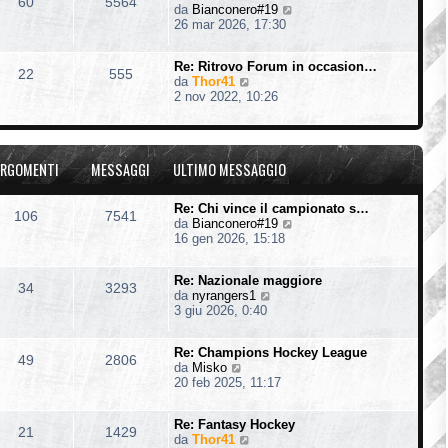
60
5564
V
da
Bianconero#19
l
e
26 mar 2026, 17:30
t
d
i
i
m
Re: Ritrovo Forum in occasion…
u
o
22
555
V
da
Thor41
l
m
e
2 nov 2022, 10:26
t
e
d
i
s
i
m
s
u
o
a
l
m
g
RGOMENTI
MESSAGGI
ULTIMO MESSAGGIO
t
e
g
i
s
i
m
s
o
Re: Chi vince il campionato s…
106
7541
o
a
V
da
Bianconero#19
m
g
e
16 gen 2026, 15:18
e
g
d
s
i
i
s
o
Re: Nazionale maggiore
u
34
3293
a
V
da
nyrangers1
l
g
e
3 giu 2026, 0:40
t
g
d
i
i
i
m
o
Re: Champions Hockey League
u
o
49
2806
V
da
Misko
l
m
e
20 feb 2025, 11:17
t
e
d
i
s
i
m
s
Re: Fantasy Hockey
u
o
21
1429
a
V
da
Thor41
l
m
g